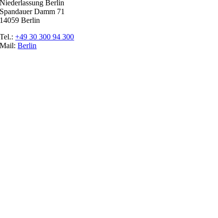
Niederlassung Berlin
Spandauer Damm 71
14059 Berlin
Tel.:
+49 30 300 94 300
Mail:
Berlin
Ratgeber
Glossar
Messen
Der Promoter
Top Job
Impressum
Datenschutz
Cookie-Einstellungen