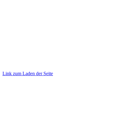
©
2026 TRUST
Promotion
. All rights reserved.
Link zum Laden der Seite
Nach
oben
gehen