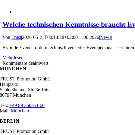
Welche technischen Kenntnisse braucht Ev
Von
Trust
|
2026-05-21T00:14:28+02:00
11.06.2026
|
News
|
Hybride Events fordern technisch versiertes Eventpersonal – erfahre
Mehr lesen
für
Kommentare deaktiviert
Welche
MÜNCHEN
technischen
TRUST Promotion GmbH
Kenntnisse
Hauptsitz
braucht
Schleißheimer Straße 156
Eventpersonal
80797 München
bei
hybriden
Tel.:
+49 89 360351 60
Veranstaltungen?
Mail:
München
BERLIN
TRUST Promotion GmbH