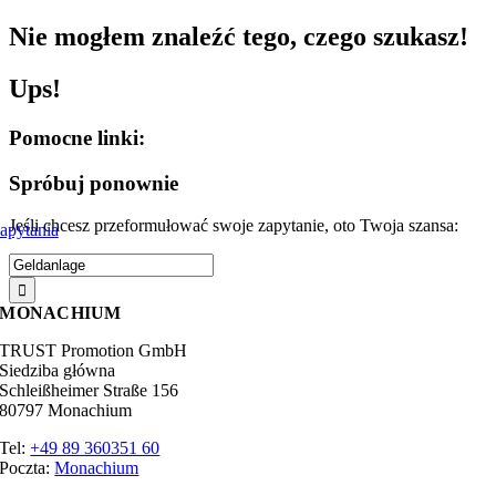
Przejdź
Nie mogłem znaleźć tego, czego szukasz!
do
treści
Ups!
Pomocne linki:
Spróbuj ponownie
Jeśli chcesz przeformułować swoje zapytanie, oto Twoja szansa:
apytania
Wyszukaj:
MONACHIUM
TRUST Promotion GmbH
Siedziba główna
Schleißheimer Straße 156
80797 Monachium
Tel:
+49 89 360351 60
Poczta:
Monachium