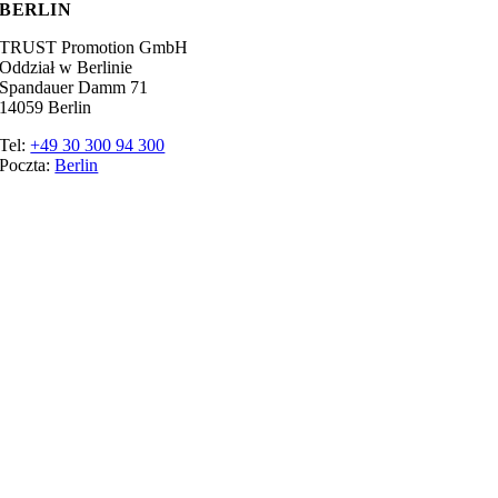
BERLIN
TRUST Promotion GmbH
Oddział w Berlinie
Spandauer Damm 71
14059 Berlin
Tel:
+49 30 300 94 300
Poczta:
Berlin
Ratgeber
Słowniczek
Targi branżowe
Promotor
Najlepsza praca
Nadruk
Ochrona danych
Ustawienia plików cookie