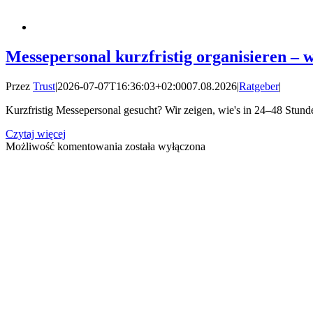
Messepersonal kurzfristig organisieren – w
Przez
Trust
|
2026-07-07T16:36:03+02:00
07.08.2026
|
Ratgeber
|
Kurzfristig Messepersonal gesucht? Wir zeigen, wie's in 24–48 Stunde
Czytaj więcej
Messepersonal
Możliwość komentowania
została wyłączona
kurzfristig
organisieren
–
wie
geht
das?