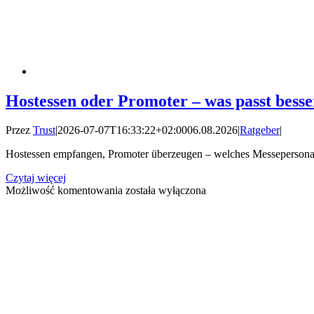
Hostessen oder Promoter – was passt bess
Przez
Trust
|
2026-07-07T16:33:22+02:00
06.08.2026
|
Ratgeber
|
Hostessen empfangen, Promoter überzeugen – welches Messepersonal I
Czytaj więcej
Hostessen
Możliwość komentowania
została wyłączona
oder
Promoter
–
was
passt
besser
für
meinen
Messestand?