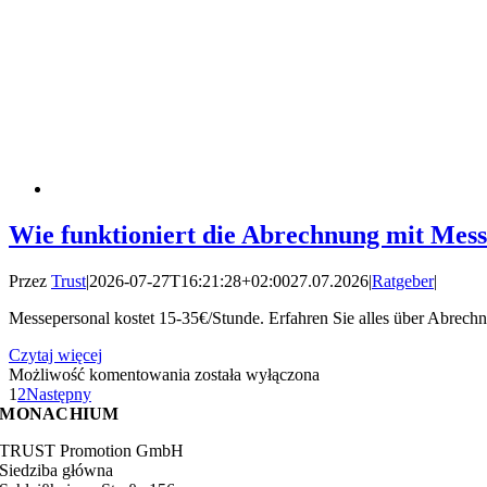
Wie funktioniert die Abrechnung mit Mes
Przez
Trust
|
2026-07-27T16:21:28+02:00
27.07.2026
|
Ratgeber
|
Messepersonal kostet 15-35€/Stunde. Erfahren Sie alles über Abrechn
Czytaj więcej
Wie
Możliwość komentowania
została wyłączona
funktioniert
1
2
Następny
die
MONACHIUM
Abrechnung
TRUST Promotion GmbH
mit
Siedziba główna
Messepersonal?