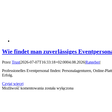
Wie findet man zuverlässiges Eventperson
Przez
Trust
|
2026-07-07T16:33:18+02:00
04.08.2026
|
Ratgeber
|
Professionelles Eventpersonal finden: Personalagenturen, Online-Pl
Erfolg.
Czytaj więcej
Wie
Możliwość komentowania
została wyłączona
findet
man
zuverlässiges
Eventpersonal?