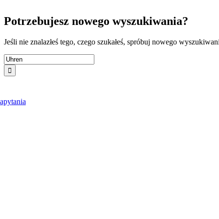
Przejdź
do
Potrzebujesz nowego wyszukiwania?
treści
Jeśli nie znalazłeś tego, czego szukałeś, spróbuj nowego wyszukiwan
Wyszukaj:
apytania