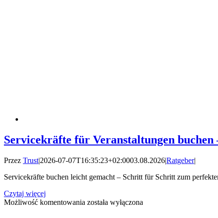
Servicekräfte für Veranstaltungen buchen 
Przez
Trust
|
2026-07-07T16:35:23+02:00
03.08.2026
|
Ratgeber
|
Servicekräfte buchen leicht gemacht – Schritt für Schritt zum perfekt
Czytaj więcej
Servicekräfte
Możliwość komentowania
została wyłączona
für