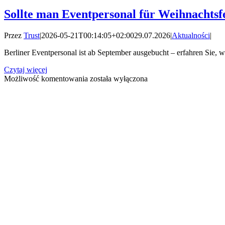
Sollte man Eventpersonal für Weihnachtsfe
Przez
Trust
|
2026-05-21T00:14:05+02:00
29.07.2026
|
Aktualności
|
Berliner Eventpersonal ist ab September ausgebucht – erfahren Sie,
Czytaj więcej
Sollte
Możliwość komentowania
została wyłączona
man
Eventpersonal
für
Weihnachtsfeiern
in
Berlin
früher
buchen?