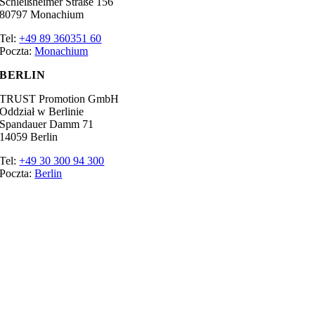
Schleißheimer Straße 156
80797 Monachium
Tel:
+49 89 360351 60
Poczta:
Monachium
BERLIN
TRUST Promotion GmbH
Oddział w Berlinie
Spandauer Damm 71
14059 Berlin
Tel:
+49 30 300 94 300
Poczta:
Berlin
Ratgeber
Słowniczek
Targi branżowe
Promotor
Najlepsza praca
Nadruk
Ochrona danych
Ustawienia plików cookie