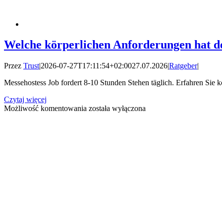
Welche körperlichen Anforderungen hat d
Przez
Trust
|
2026-07-27T17:11:54+02:00
27.07.2026
|
Ratgeber
|
Messehostess Job fordert 8-10 Stunden Stehen täglich. Erfahren Sie k
Czytaj więcej
Welche
Możliwość komentowania
została wyłączona
körperlichen
Anforderungen
hat
der
Messehostess
Job?