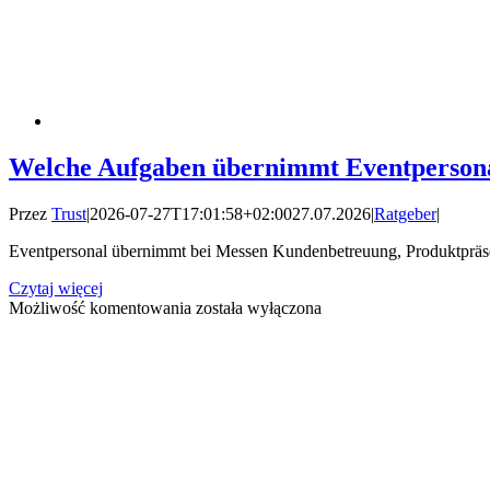
Welche Aufgaben übernimmt Eventpersona
Przez
Trust
|
2026-07-27T17:01:58+02:00
27.07.2026
|
Ratgeber
|
Eventpersonal übernimmt bei Messen Kundenbetreuung, Produktpräsen
Czytaj więcej
Welche
Możliwość komentowania
została wyłączona
Aufgaben
übernimmt
Eventpersonal
bei
Messen?