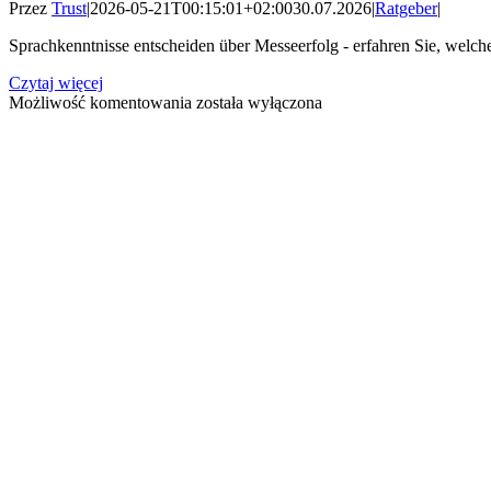
Przez
Trust
|
2026-05-21T00:15:01+02:00
30.07.2026
|
Ratgeber
|
Sprachkenntnisse entscheiden über Messeerfolg - erfahren Sie, welc
Czytaj więcej
Welche
Możliwość komentowania
została wyłączona
Sprachen
sollte
eine
Messehostess
sprechen?