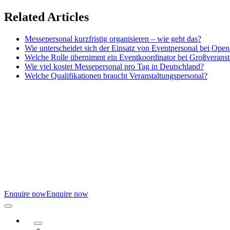
Skip
Related Articles
to
content
Messepersonal kurzfristig organisieren – wie geht das?
Wie unterscheidet sich der Einsatz von Eventpersonal bei Ope
Welche Rolle übernimmt ein Eventkoordinator bei Großveranst
Wie viel kostet Messepersonal pro Tag in Deutschland?
Welche Qualifikationen braucht Veranstaltungspersonal?
Enquire now
Enquire now
Toggle
Navigation