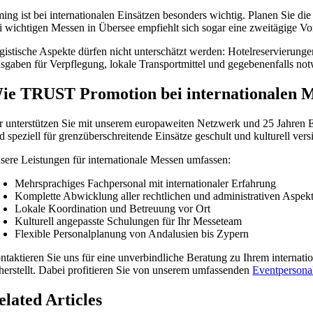
ming ist bei internationalen Einsätzen besonders wichtig. Planen Sie d
i wichtigen Messen in Übersee empfiehlt sich sogar eine zweitägige Vor
gistische Aspekte dürfen nicht unterschätzt werden: Hotelreservierung
sgaben für Verpflegung, lokale Transportmittel und gegebenenfalls not
ie TRUST Promotion bei internationalen Me
r unterstützen Sie mit unserem europaweiten Netzwerk und 25 Jahren E
d speziell für grenzüberschreitende Einsätze geschult und kulturell versi
sere Leistungen für internationale Messen umfassen:
Mehrsprachiges Fachpersonal mit internationaler Erfahrung
Komplette Abwicklung aller rechtlichen und administrativen Aspek
Lokale Koordination und Betreuung vor Ort
Kulturell angepasste Schulungen für Ihr Messeteam
Flexible Personalplanung von Andalusien bis Zypern
ntaktieren Sie uns für eine unverbindliche Beratung zu Ihrem internati
cherstellt. Dabei profitieren Sie von unserem umfassenden
Eventpersonal
elated Articles