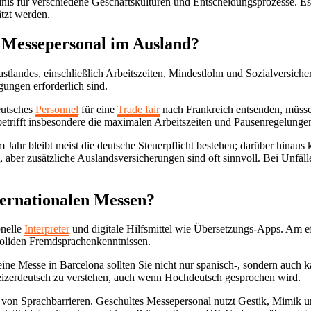
tändnis für verschiedene Geschäftskulturen und Entscheidungsprozesse.
ätzt werden.
 Messepersonal im Ausland?
astlandes, einschließlich Arbeitszeiten, Mindestlohn und Sozialversic
gungen erforderlich sind.
eutsches
Personnel
für eine
Trade fair
nach Frankreich entsenden, müsse
etrifft insbesondere die maximalen Arbeitszeiten und Pausenregelunge
 Jahr bleibt meist die deutsche Steuerpflicht bestehen; darüber hinaus 
 aber zusätzliche Auslandsversicherungen sind oft sinnvoll. Bei Unfäl
ternationalen Messen?
onelle
Interpreter
und digitale Hilfsmittel wie Übersetzungs-Apps. Am ef
 soliden Fremdsprachenkenntnissen.
eine Messe in Barcelona sollten Sie nicht nur spanisch-, sondern auch 
weizerdeutsch zu verstehen, auch wenn Hochdeutsch gesprochen wird.
on Sprachbarrieren. Geschultes Messepersonal nutzt Gestik, Mimik un