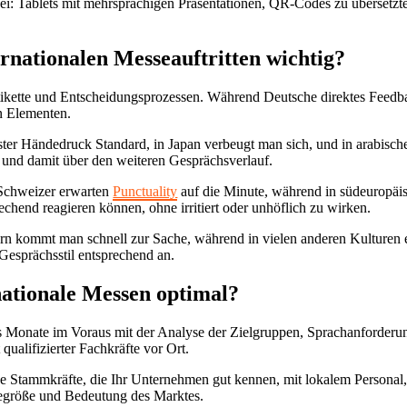
abei: Tablets mit mehrsprachigen Präsentationen, QR-Codes zu überset
ernationalen Messeauftritten wichtig?
etikette und Entscheidungsprozessen. Während Deutsche direktes Feedb
n Elementen.
ester Händedruck Standard, in Japan verbeugt man sich, und in arabisch
k und damit über den weiteren Gesprächsverlauf.
d Schweizer erwarten
Punctuality
auf die Minute, während in südeuropäis
echend reagieren können, ohne irritiert oder unhöflich zu wirken.
ern kommt man schnell zur Sache, während in vielen anderen Kulturen 
 Gesprächsstil entsprechend an.
nationale Messen optimal?
hs Monate im Voraus mit der Analyse der Zielgruppen, Sprachanforderu
qualifizierter Fachkräfte vor Ort.
ne Stammkräfte, die Ihr Unternehmen gut kennen, mit lokalem Personal, 
segröße und Bedeutung des Marktes.