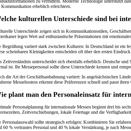
oduktinformationen zu vermitteln. Moderne Technologie unterstützt d
e Kommunikation erheblich erleichtern.
elche kulturellen Unterschiede sind bei int
lturelle Unterschiede zeigen sich in Kommunikationsstilen, Geschäfts
erikaner legen Wert auf enthusiastische Präsentationen mit emotionale
e Begrüßung variiert stark zwischen Kulturen: In Deutschland ist ein f
ese scheinbaren Kleinigkeiten entscheiden oft über den ersten Eindruc
s Zeitverständnis unterscheidet sich ebenfalls erheblich. Deutsche un
rmal ist. Ihr Messepersonal sollte diese Unterschiede kennen und entspr
ch die Art der Geschäftsanbahnung variiert: In angelsächsischen Länd
fahrene Messehostess erkennt diese Präferenzen schnell und passt ihren
ie plant man den Personaleinsatz für inter
timale Personalplanung für internationale Messen beginnt drei bis sec
reisezeiten, Zeitverschiebungen, lokale Feiertage und die Verfügbarkeit 
e Personalauswahl sollte strategisch erfolgen: Kombinieren Sie erfahre
nd 60 % vertrautes Personal und 40 % lokale Verstärkung, je nach Mes