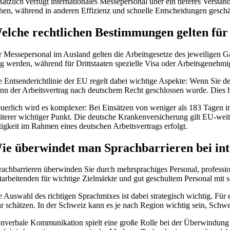
sätzlich verfügt internationales Messepersonal über ein tieferes Vers
ehen, während in anderen Effizienz und schnelle Entscheidungen gesch
elche rechtlichen Bestimmungen gelten für
r Messepersonal im Ausland gelten die Arbeitsgesetze des jeweiligen G
tig werden, während für Drittstaaten spezielle Visa oder Arbeitsgenehmi
e Entsenderichtlinie der EU regelt dabei wichtige Aspekte: Wenn Sie d
nn der Arbeitsvertrag nach deutschem Recht geschlossen wurde. Dies b
euerlich wird es komplexer: Bei Einsätzen von weniger als 183 Tagen im
iterer wichtiger Punkt. Die deutsche Krankenversicherung gilt EU-weit,
tigkeit im Rahmen eines deutschen Arbeitsvertrags erfolgt.
ie überwindet man Sprachbarrieren bei in
rachbarrieren überwinden Sie durch mehrsprachiges Personal, professi
tarbeitenden für wichtige Zielmärkte und gut geschultem Personal mit
e Auswahl des richtigen Sprachmixes ist dabei strategisch wichtig. Für 
hr schätzen. In der Schweiz kann es je nach Region wichtig sein, Sch
nverbale Kommunikation spielt eine große Rolle bei der Überwindung v