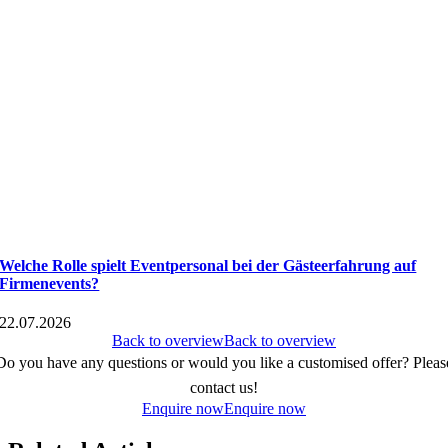
Welche Rolle spielt Eventpersonal bei der Gästeerfahrung auf
Firmenevents?
22.07.2026
Back to overview
Back to overview
Do you have any questions or would you like a customised offer? Pleas
contact us!
Enquire now
Enquire now