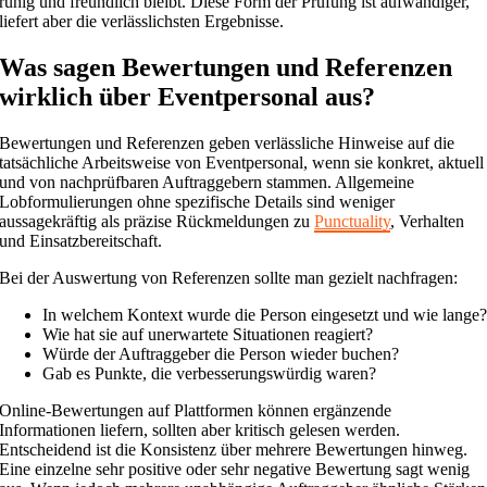
ruhig und freundlich bleibt. Diese Form der Prüfung ist aufwändiger,
liefert aber die verlässlichsten Ergebnisse.
Was sagen Bewertungen und Referenzen
wirklich über Eventpersonal aus?
Bewertungen und Referenzen geben verlässliche Hinweise auf die
tatsächliche Arbeitsweise von Eventpersonal, wenn sie konkret, aktuell
und von nachprüfbaren Auftraggebern stammen. Allgemeine
Lobformulierungen ohne spezifische Details sind weniger
aussagekräftig als präzise Rückmeldungen zu
Punctuality
, Verhalten
und Einsatzbereitschaft.
Bei der Auswertung von Referenzen sollte man gezielt nachfragen:
In welchem Kontext wurde die Person eingesetzt und wie lange
Wie hat sie auf unerwartete Situationen reagiert?
Würde der Auftraggeber die Person wieder buchen?
Gab es Punkte, die verbesserungswürdig waren?
Online-Bewertungen auf Plattformen können ergänzende
Informationen liefern, sollten aber kritisch gelesen werden.
Entscheidend ist die Konsistenz über mehrere Bewertungen hinweg.
Eine einzelne sehr positive oder sehr negative Bewertung sagt wenig