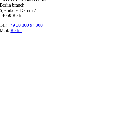
Berlin branch
Spandauer Damm 71
14059 Berlin
Tel:
+49 30 300 94 300
Mail:
Berlin
Ratgeber
Glossary
Trade fairs
The promoter
Top Job
Imprint
Data protection
Cookie settings