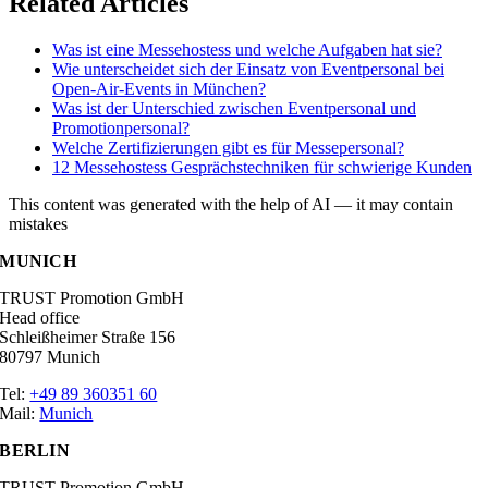
Related Articles
Was ist eine Messehostess und welche Aufgaben hat sie?
Wie unterscheidet sich der Einsatz von Eventpersonal bei
Open-Air-Events in München?
Was ist der Unterschied zwischen Eventpersonal und
Promotionpersonal?
Welche Zertifizierungen gibt es für Messepersonal?
12 Messehostess Gesprächstechniken für schwierige Kunden
This content was generated with the help of AI — it may contain
mistakes
MUNICH
TRUST Promotion GmbH
Head office
Schleißheimer Straße 156
80797 Munich
Tel:
+49 89 360351 60
Mail:
Munich
BERLIN
TRUST Promotion GmbH