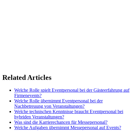
©
2026 TRUST
Promotion
. All rights reserved.
Related Articles
Welche Rolle spielt Eventpersonal bei der Gästeerfahrung auf
Firmenevents?
Welche Rolle übernimmt Eventpersonal bei der
Nachbetreuung von Veranstaltungen?
Welche technischen Kenntnisse braucht Eventpersonal bei
hybriden Veranstaltungen?
Was sind die Karrierechancen für Messepersonal?
Welche Aufgaben übernimmt Messepersonal auf Events?