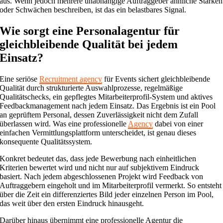
aus. Wenn jedoch mehrere unabhängige Auftraggeber ähnliche Stärken
oder Schwächen beschreiben, ist das ein belastbares Signal.
Wie sorgt eine Personalagentur für
gleichbleibende Qualität bei jedem
Einsatz?
Eine seriöse
Recruitment agency
für Events sichert gleichbleibende
Qualität durch strukturierte Auswahlprozesse, regelmäßige
Qualitätschecks, ein gepflegtes Mitarbeiterprofil-System und aktives
Feedbackmanagement nach jedem Einsatz. Das Ergebnis ist ein Pool
an geprüftem Personal, dessen Zuverlässigkeit nicht dem Zufall
überlassen wird. Was eine professionelle
Agency
dabei von einer
einfachen Vermittlungsplattform unterscheidet, ist genau dieses
konsequente Qualitätssystem.
Konkret bedeutet das, dass jede Bewerbung nach einheitlichen
Kriterien bewertet wird und nicht nur auf subjektivem Eindruck
basiert. Nach jedem abgeschlossenen Projekt wird Feedback von
Auftraggebern eingeholt und im Mitarbeiterprofil vermerkt. So entsteht
über die Zeit ein differenziertes Bild jeder einzelnen Person im Pool,
das weit über den ersten Eindruck hinausgeht.
Darüber hinaus übernimmt eine professionelle Agentur die