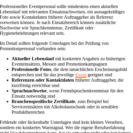
Professionelles Eventpersonal sollte mindestens einen aktuellen
Lebenslauf mit relevanten Einsatznachweisen, ein aussagekräftiges
Foto sowie Kontaktdaten früherer Auftraggeber als Referenz
vorweisen können. Je nach Einsatzbereich können zusätzliche
Nachweise wie Sprachkenntnisse, Zertifikate oder
Hygienebelehrungen relevant sein.
Im Detail sollten folgende Unterlagen bei der Prüfung von
Promotionpersonal vorhanden sein:
Aktueller Lebenslauf
mit konkreten Angaben zu bisherigen
Eventeinsätzen, Messen und Promotionkampagnen
Professionelle Fotos
, die dem tatsächlichen Erscheinungsbild
entsprechen und für das jeweilige
Event
geeignet sind
Referenzen oder Kontaktdaten
früherer Auftraggeber, die
kurzfristig erreichbar sind
Sprachnachweise
, wenn Fremdsprachenkenntnisse für den
Einsatz notwendig sind
Branchenspezifische Zertifikate
, zum Beispiel bei
Serviceeinsätzen mit Alkoholausschank oder in sensiblen
Produktbereichen
Fehlende oder lückenhafte Unterlagen sind kein kleines Versehen,
sondern ein konkretes Warnsignal. Wer die eigene Berufserfahrung
nicht klar dokumentieren kann, hat sie entweder nicht oder legt keinen