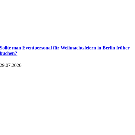
Sollte man Eventpersonal für Weihnachtsfeiern in Berlin früher
buchen?
29.07.2026