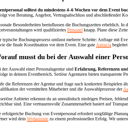
entpersonal solltest du mindestens 4–6 Wochen vor dem Event bu
folgt von Beratung, Angebot, Vertragsabschluss und abschließender Koo
isonale Besonderheiten beeinflussen die Buchungszeiten erheblich. I
ortveranstaltungen wird qualifiziertes
Personel
knapp. Plane diese Zeite
r typische Buchungsprozess umfasst mehrere Schritte: Anfrage mit Even
wie die finale Koordination vor dem Event. Eine gute
Agencja
begleitet
orauf musst du bei der Auswahl einer Pers
i der Auswahl einer Personalagentur sind
Erfahrung, Referenzen und
folge in deinem Eventbereich. Seriöse Agenturen bieten transparente Pr
üfe die Referenzen der Agentur und frage nach konkreten Beispielen äh
alifikation der vermittelten Mitarbeiter und die Auswahlprozesse der
Ag
seriöse Anbieter erkennst du an unrealistisch niedrigen Preisen, fehl
reichbar sind. Eine vertrauensvolle Zusammenarbeit basiert auf Transpa
e erfolgreiche Buchung von Eventpersonal erfordert sorgfältige Planung
rtner wird dein
Wydarzenie
zu einem professionellen Erfolg. Wir unters