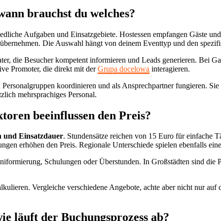
 wann brauchst du welches?
edliche Aufgaben und Einsatzgebiete. Hostessen empfangen Gäste und 
n übernehmen. Die Auswahl hängt von deinem Eventtyp und den spezif
ter, die Besucher kompetent informieren und Leads generieren. Bei Ga
ve Promoter, die direkt mit der
Grupa docelowa
interagieren.
en Personalgruppen koordinieren und als Ansprechpartner fungieren. Sie 
tzlich mehrsprachiges Personal.
toren beeinflussen den Preis?
on und Einsatzdauer
. Stundensätze reichen von 15 Euro für einfache Tä
gen erhöhen den Preis. Regionale Unterschiede spielen ebenfalls eine
iformierung, Schulungen oder Überstunden. In Großstädten sind die Pr
lkulieren. Vergleiche verschiedene Angebote, achte aber nicht nur auf d
ie läuft der Buchungsprozess ab?