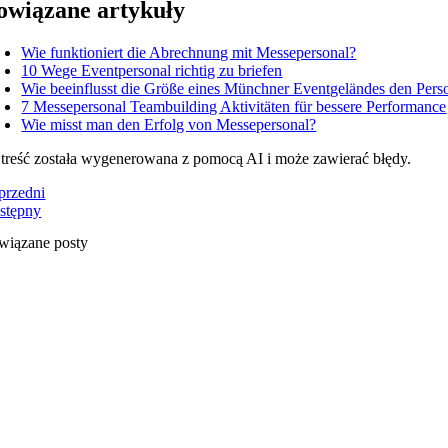
owiązane artykuły
Wie funktioniert die Abrechnung mit Messepersonal?
10 Wege Eventpersonal richtig zu briefen
Wie beeinflusst die Größe eines Münchner Eventgeländes den Pers
7 Messepersonal Teambuilding Aktivitäten für bessere Performance
Wie misst man den Erfolg von Messepersonal?
 treść została wygenerowana z pomocą AI i może zawierać błędy.
przedni
stępny
wiązane posty