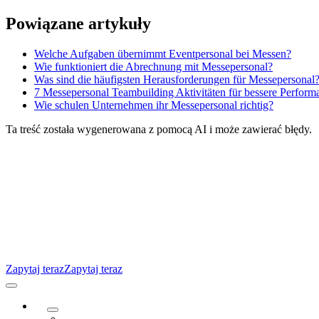
Przejdź
Powiązane artykuły
do
treści
Welche Aufgaben übernimmt Eventpersonal bei Messen?
Wie funktioniert die Abrechnung mit Messepersonal?
Was sind die häufigsten Herausforderungen für Messepersonal
7 Messepersonal Teambuilding Aktivitäten für bessere Perform
Wie schulen Unternehmen ihr Messepersonal richtig?
Ta treść została wygenerowana z pomocą AI i może zawierać błędy.
Zapytaj teraz
Zapytaj teraz
Przełącz
nawigację