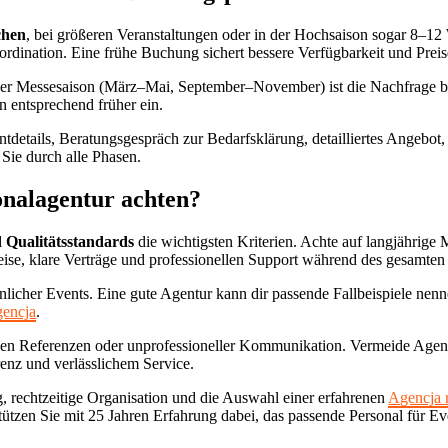
chen
, bei größeren Veranstaltungen oder in der Hochsaison sogar 8–1
rdination. Eine frühe Buchung sichert bessere Verfügbarkeit und Preis
n der Messesaison (März–Mai, September–November) ist die Nachfrage 
n entsprechend früher ein.
tdetails, Beratungsgespräch zur Bedarfsklärung, detailliertes Angebot
 Sie durch alle Phasen.
onalagentur achten?
 Qualitätsstandards
die wichtigsten Kriterien. Achte auf langjährig
eise, klare Verträge und professionellen Support während des gesamten
nlicher Events. Eine gute Agentur kann dir passende Fallbeispiele ne
encja
.
enden Referenzen oder unprofessioneller Kommunikation. Vermeide Agent
renz und verlässlichem Service.
, rechtzeitige Organisation und die Auswahl einer erfahrenen
Agencja 
tützen Sie mit 25 Jahren Erfahrung dabei, das passende Personal für Ev