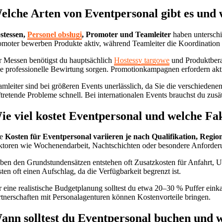
elche Arten von Eventpersonal gibt es und
stessen,
Personel obsługi
, Promoter und Teamleiter
haben unterschi
omoter bewerben Produkte aktiv, während Teamleiter die Koordinatio
r Messen benötigst du hauptsächlich
Hostessy targowe
und Produktbera
ne professionelle Bewirtung sorgen. Promotionkampagnen erfordern akti
amleiter sind bei größeren Events unerlässlich, da Sie die verschieden
ftretende Probleme schnell. Bei internationalen Events brauchst du zusä
ie viel kostet Eventpersonal und welche Fak
he
Kosten für Eventpersonal variieren je nach Qualifikation, Regi
ktoren wie Wochenendarbeit, Nachtschichten oder besondere Anforderun
ben den Grundstundensätzen entstehen oft Zusatzkosten für Anfahrt, Un
sten oft einen Aufschlag, da die Verfügbarkeit begrenzt ist.
r eine realistische Budgetplanung solltest du etwa 20–30 % Puffer einka
rtnerschaften mit Personalagenturen können Kostenvorteile bringen.
ann solltest du Eventpersonal buchen und w