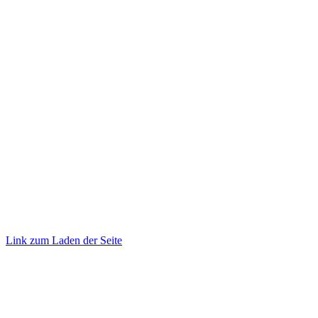
©
2026 TRUST
Promotion
. All rights reserved.
Link zum Laden der Seite
Nach
oben
gehen