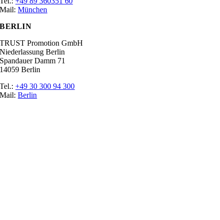
Tel.:
+49 89 360351 60
Mail:
München
BERLIN
TRUST Promotion GmbH
Niederlassung Berlin
Spandauer Damm 71
14059 Berlin
Tel.:
+49 30 300 94 300
Mail:
Berlin
Ratgeber
Glossar
Messen
Der Promoter
Top Job
Impressum
Datenschutz
Cookie-Einstellungen