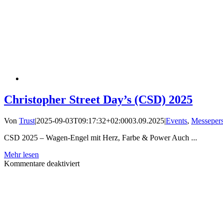
Christopher Street Day’s (CSD) 2025
Von
Trust
|
2025-09-03T09:17:32+02:00
03.09.2025
|
Events
,
Messeper
CSD 2025 – Wagen-Engel mit Herz, Farbe & Power Auch ...
Mehr lesen
für
Kommentare deaktiviert
Christopher
Street
Day’s
(CSD)
2025