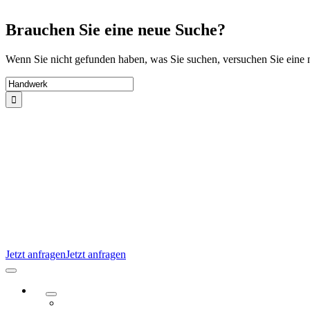
Zum
Inhalt
Brauchen Sie eine neue Suche?
springen
Wenn Sie nicht gefunden haben, was Sie suchen, versuchen Sie eine
Suche
nach:
Jetzt anfragen
Jetzt anfragen
Navigation
umschalten