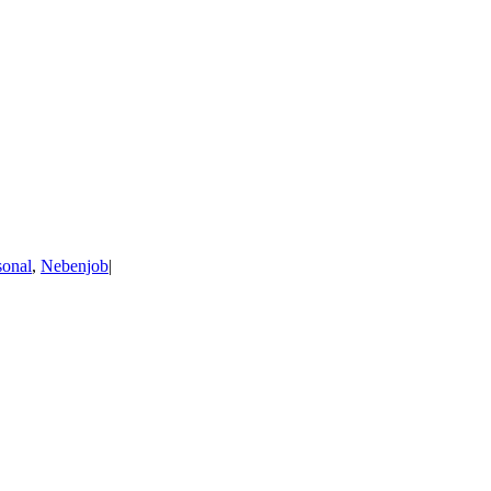
sonal
,
Nebenjob
|