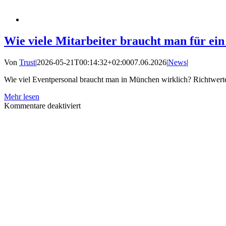
Wie viele Mitarbeiter braucht man für ei
Von
Trust
|
2026-05-21T00:14:32+02:00
07.06.2026
|
News
|
Wie viel Eventpersonal braucht man in München wirklich? Richtwerte
Mehr lesen
für
Kommentare deaktiviert
Wie
viele
Mitarbeiter
braucht
man
für
ein
Event
in
München?