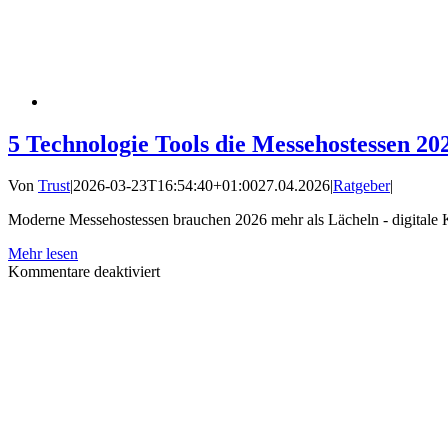
5 Technologie Tools die Messehostessen 2
Von
Trust
|
2026-03-23T16:54:40+01:00
27.04.2026
|
Ratgeber
|
Moderne Messehostessen brauchen 2026 mehr als Lächeln - digitale 
Mehr lesen
für
Kommentare deaktiviert
5
Technologie
Tools
die
Messehostessen
2026
beherrschen
müssen