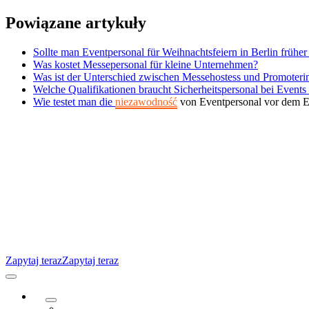
Przejdź
Powiązane artykuły
do
treści
Sollte man Eventpersonal für Weihnachtsfeiern in Berlin frühe
Was kostet Messepersonal für kleine Unternehmen?
Was ist der Unterschied zwischen Messehostess und Promoteri
Welche Qualifikationen braucht Sicherheitspersonal bei Events 
Wie testet man die
niezawodność
von Eventpersonal vor dem E
Zapytaj teraz
Zapytaj teraz
Przełącz
nawigację