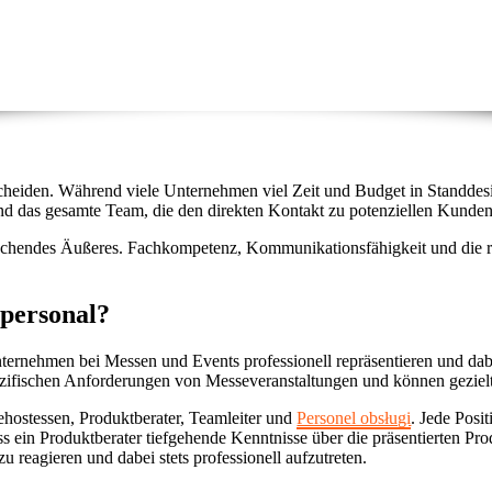
cheiden. Während viele Unternehmen viel Zeit und Budget in Standdesig
d das gesamte Team, die den direkten Kontakt zu potenziellen Kunden 
prechendes Äußeres. Fachkompetenz, Kommunikationsfähigkeit und die 
epersonal?
 Unternehmen bei Messen und Events professionell repräsentieren und d
ezifischen Anforderungen von Messeveranstaltungen und können geziel
hostessen, Produktberater, Teamleiter und
Personel obsługi
. Jede Posi
 ein Produktberater tiefgehende Kenntnisse über die präsentierten Prod
u reagieren und dabei stets professionell aufzutreten.