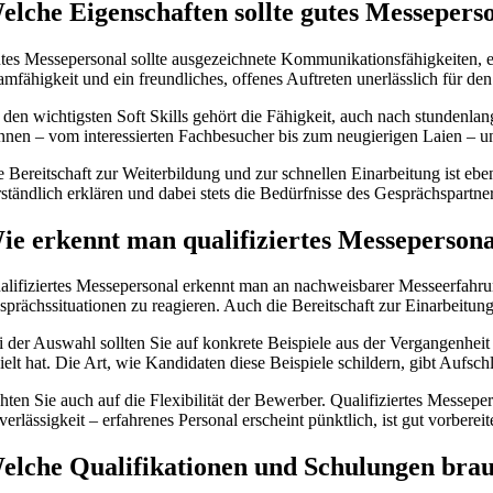
elche Eigenschaften sollte gutes Messepers
tes Messepersonal sollte ausgezeichnete Kommunikationsfähigkeiten, ein
amfähigkeit und ein freundliches, offenes Auftreten unerlässlich für de
 den wichtigsten Soft Skills gehört die Fähigkeit, auch nach stunden
nnen – vom interessierten Fachbesucher bis zum neugierigen Laien – u
e Bereitschaft zur Weiterbildung und zur schnellen Einarbeitung ist eb
rständlich erklären und dabei stets die Bedürfnisse des Gesprächspartne
ie erkennt man qualifiziertes Messepersona
alifiziertes Messepersonal erkennt man an nachweisbarer Messeerfahru
sprächssituationen zu reagieren. Auch die Bereitschaft zur Einarbeitu
i der Auswahl sollten Sie auf konkrete Beispiele aus der Vergangenheit
zielt hat. Die Art, wie Kandidaten diese Beispiele schildern, gibt Aufsch
hten Sie auch auf die Flexibilität der Bewerber. Qualifiziertes Messep
erlässigkeit – erfahrenes Personal erscheint pünktlich, ist gut vorberei
elche Qualifikationen und Schulungen bra