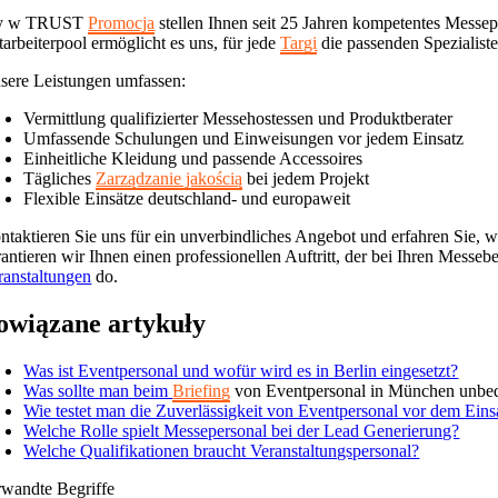
y w TRUST
Promocja
stellen Ihnen seit 25 Jahren kompetentes Messe
tarbeiterpool ermöglicht es uns, für jede
Targi
die passenden Spezialiste
sere Leistungen umfassen:
Vermittlung qualifizierter Messehostessen und Produktberater
Umfassende Schulungen und Einweisungen vor jedem Einsatz
Einheitliche Kleidung und passende Accessoires
Tägliches
Zarządzanie jakością
bei jedem Projekt
Flexible Einsätze deutschland- und europaweit
ntaktieren Sie uns für ein unverbindliches Angebot und erfahren Sie, 
rantieren wir Ihnen einen professionellen Auftritt, der bei Ihren Mess
ranstaltungen
do.
owiązane artykuły
Was ist Eventpersonal und wofür wird es in Berlin eingesetzt?
Was sollte man beim
Briefing
von Eventpersonal in München unbed
Wie testet man die Zuverlässigkeit von Eventpersonal vor dem Eins
Welche Rolle spielt Messepersonal bei der Lead Generierung?
Welche Qualifikationen braucht Veranstaltungspersonal?
rwandte Begriffe