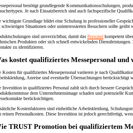
ssepersonal benötigt grundlegende Kommunikationsschulungen, produ
suchertypen. Je nach Einsatzbereich sind auch fachspezifische Qualifik
e wichtigste Grundlage bildet eine Schulung in professioneller Gesprä
t schwierigen Situationen oder uninteressierten Besuchern sollte geübt 
oduktschulungen sind unverzichtbar, damit das
Personel
kompetent über
chnischen Produkten oder sich schnell entwickelnden Dienstleistungen.
ntakte zu identifizieren.
as kostet qualifiziertes Messepersonal und 
e Kosten für qualifiziertes Messepersonal variieren je nach Qualifikat
beitskleidung, Anreise und eventuelle Übernachtungen berücksichtigt 
e Investition in qualifiziertes Personal zahlt sich durch bessere Gespr
oduktkenntnisse dem Unternehmensimage schaden und potenzielle Kunden 
ssekontakte berücksichtigen.
sätzliche Kostenfaktoren sind einheitliche Arbeitskleidung, Schulung
n reinen Personalkosten. Diese Investition ist jedoch gerechtfertigt, we
ie TRUST Promotion bei qualifiziertem Mes