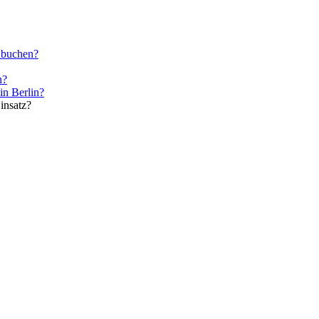
r buchen?
n?
in Berlin?
insatz?