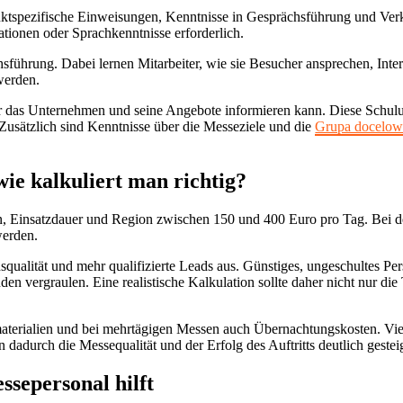
ktspezifische Einweisungen, Kenntnisse in Gesprächsführung und Ve
ationen oder Sprachkenntnisse erforderlich.
chsführung. Dabei lernen Mitarbeiter, wie sie Besucher ansprechen, In
werden.
 das Unternehmen und seine Angebote informieren kann. Diese Schulung
 Zusätzlich sind Kenntnisse über die Messeziele und die
Grupa docelow
wie kalkuliert man richtig?
ion, Einsatzdauer und Region zwischen 150 und 400 Euro pro Tag. Bei d
werden.
ächsqualität und mehr qualifizierte Leads aus. Günstiges, ungeschultes 
vergraulen. Eine realistische Kalkulation sollte daher nicht nur die 
smaterialien und bei mehrtägigen Messen auch Übernachtungskosten. Vi
nn dadurch die Messequalität und der Erfolg des Auftritts deutlich geste
sepersonal hilft