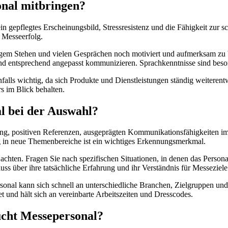
onal mitbringen?
 gepflegtes Erscheinungsbild, Stressresistenz und die Fähigkeit zur s
n Messeerfolg.
langem Stehen und vielen Gesprächen noch motiviert und aufmerksam z
nd entsprechend angepasst kommunizieren. Sprachkenntnisse sind beson
enfalls wichtig, da sich Produkte und Dienstleistungen ständig weiter
rs im Blick behalten.
l bei der Auswahl?
ng, positiven Referenzen, ausgeprägten Kommunikationsfähigkeiten im 
ng in neue Themenbereiche ist ein wichtiges Erkennungsmerkmal.
 achten. Fragen Sie nach spezifischen Situationen, in denen das Perso
luss über ihre tatsächliche Erfahrung und ihr Verständnis für Messeziele
ersonal kann sich schnell an unterschiedliche Branchen, Zielgruppen un
tet und hält sich an vereinbarte Arbeitszeiten und Dresscodes.
ucht Messepersonal?