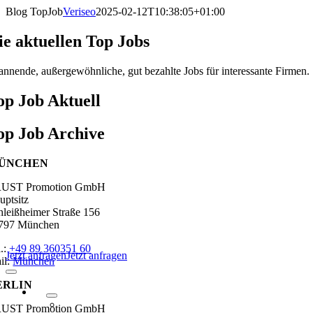
Zum
Blog TopJob
Veriseo
2025-02-12T10:38:05+01:00
Inhalt
springen
ie aktuellen Top Jobs
annende, außergewöhnliche, gut bezahlte Jobs für interessante Firmen.
op Job Aktuell
op Job Archive
ÜNCHEN
UST Promotion GmbH
uptsitz
hleißheimer Straße 156
797 München
l.:
+49 89 360351 60
Jetzt anfragen
Jetzt anfragen
il:
München
Navigation
ERLIN
umschalten
UST Promotion GmbH