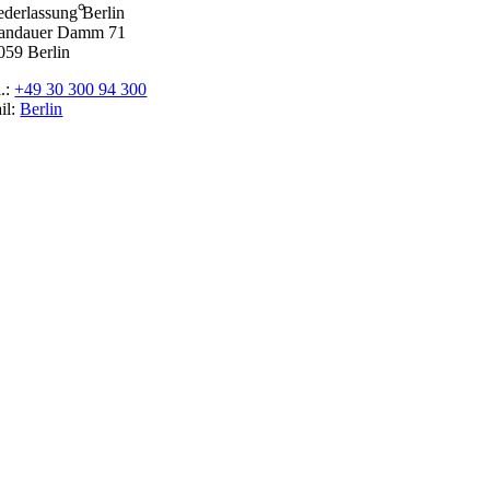
ederlassung Berlin
andauer Damm 71
059 Berlin
l.:
+49 30 300 94 300
il:
Berlin
tgeber
ossar
ssen
r Promoter
p Job
pressum
tenschutz
okie-Einstellungen