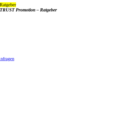
Zum
Ratgeber
Inhalt
TRUST Promotion – Ratgeber
springen
nfragen