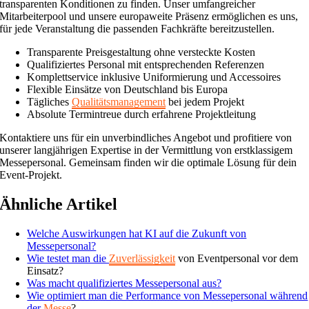
transparenten Konditionen zu finden. Unser umfangreicher
Mitarbeiterpool und unsere europaweite Präsenz ermöglichen es uns,
für jede Veranstaltung die passenden Fachkräfte bereitzustellen.
Transparente Preisgestaltung ohne versteckte Kosten
Qualifiziertes Personal mit entsprechenden Referenzen
Komplettservice inklusive Uniformierung und Accessoires
Flexible Einsätze von Deutschland bis Europa
Tägliches
Qualitätsmanagement
bei jedem Projekt
Absolute Termintreue durch erfahrene Projektleitung
Kontaktiere uns für ein unverbindliches Angebot und profitiere von
unserer langjährigen Expertise in der Vermittlung von erstklassigem
Messepersonal. Gemeinsam finden wir die optimale Lösung für dein
Event-Projekt.
Ähnliche Artikel
Welche Auswirkungen hat KI auf die Zukunft von
Messepersonal?
Wie testet man die
Zuverlässigkeit
von Eventpersonal vor dem
Einsatz?
Was macht qualifiziertes Messepersonal aus?
Wie optimiert man die Performance von Messepersonal während
der
Messe
?