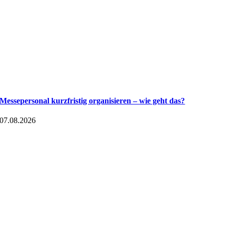
Messepersonal kurzfristig organisieren – wie geht das?
07.08.2026