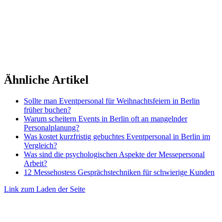
©
2026 TRUST
Promotion
. All rights reserved.
Ähnliche Artikel
Sollte man Eventpersonal für Weihnachtsfeiern in Berlin
früher buchen?
Warum scheitern Events in Berlin oft an mangelnder
Personalplanung?
Was kostet kurzfristig gebuchtes Eventpersonal in Berlin im
Vergleich?
Was sind die psychologischen Aspekte der Messepersonal
Arbeit?
12 Messehostess Gesprächstechniken für schwierige Kunden
Link zum Laden der Seite
Nach
oben
gehen