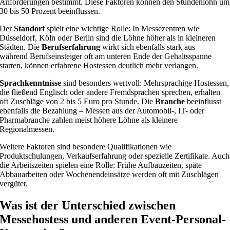
Anforderungen bestimmt. Diese Faktoren können den Stundenlohn um
30 bis 50 Prozent beeinflussen.
Der
Standort
spielt eine wichtige Rolle: In Messezentren wie
Düsseldorf, Köln oder Berlin sind die Löhne höher als in kleineren
Städten. Die
Berufserfahrung
wirkt sich ebenfalls stark aus –
während Berufseinsteiger oft am unteren Ende der Gehaltsspanne
starten, können erfahrene Hostessen deutlich mehr verlangen.
Sprachkenntnisse
sind besonders wertvoll: Mehrsprachige Hostessen,
die fließend Englisch oder andere Fremdsprachen sprechen, erhalten
oft Zuschläge von 2 bis 5 Euro pro Stunde. Die
Branche
beeinflusst
ebenfalls die Bezahlung – Messen aus der Automobil-, IT- oder
Pharmabranche zahlen meist höhere Löhne als kleinere
Regionalmessen.
Weitere Faktoren sind besondere Qualifikationen wie
Produktschulungen, Verkaufserfahrung oder spezielle Zertifikate. Auch
die Arbeitszeiten spielen eine Rolle: Frühe Aufbauzeiten, späte
Abbauarbeiten oder Wochenendeinsätze werden oft mit Zuschlägen
vergütet.
Was ist der Unterschied zwischen
Messehostess und anderen Event-Personal-