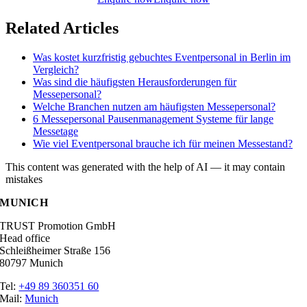
Related Articles
Was kostet kurzfristig gebuchtes Eventpersonal in Berlin im
Vergleich?
Was sind die häufigsten Herausforderungen für
Messepersonal?
Welche Branchen nutzen am häufigsten Messepersonal?
6 Messepersonal Pausenmanagement Systeme für lange
Messetage
Wie viel Eventpersonal brauche ich für meinen Messestand?
This content was generated with the help of AI — it may contain
mistakes
MUNICH
TRUST Promotion GmbH
Head office
Schleißheimer Straße 156
80797 Munich
Tel:
+49 89 360351 60
Mail:
Munich