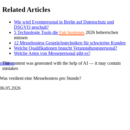
Skip
Related Articles
to
content
Wie wird Eventpersonal in Berlin auf Datenschutz und
DSGVO geschult?
5 Technologie Tools die
Fair hostesses
2026 beherrschen
müssen
12 Messehostess Gesprächstechniken für schwierige Kunden
Welche Qualifikationen braucht Veranstaltungspersonal?
Welche Arten von Messepersonal gibt es?
This content was generated with the help of AI — it may contain
nquiries
mistakes
Was verdient eine Messehostess pro Stunde?
06.05.2026