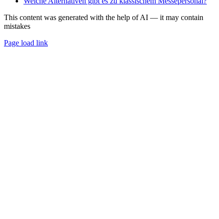
Welche Alternativen gibt es zu klassischem Messepersonal?
This content was generated with the help of AI — it may contain
mistakes
Page load link
Go
to
Top