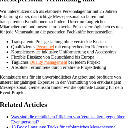
Wir unterstützen dich als etablierte Personalagentur mit 25 Jahren
Erfahrung dabei, das richtige Messepersonal zu fairen und
transparenten Konditionen zu finden. Unser umfangreicher
Mitarbeiterpool und unsere europaweite Präsenz ermöglichen es uns,
für jede Veranstaltung die passenden Fachkräfte bereitzustellen.
Transparente Preisgestaltung ohne versteckte Kosten
Qualifiziertes
Personnel
mit entsprechenden Referenzen
Komplettservice inklusive Uniformierung und Accessoires
Flexible Einsätze von Deutschland bis Europa
Tägliches
Quality management
bei jedem Projekt
Absolute Termintreue durch erfahrene Projektleitung
Kontaktiere uns für ein unverbindliches Angebot und profitiere von
unserer langjährigen Expertise in der Vermittlung von erstklassigem
Messepersonal. Gemeinsam finden wir die optimale Lösung für dein
Event-Projekt.
Related Articles
Was sind die rechtlichen Pflichten von Veranstaltern gegenüber
Eventpersonal?
13 Body Language Tricks für erfolgreiches Messepersonal