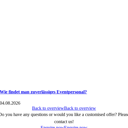
Wie findet man zuverlässiges Eventpersonal?
04.08.2026
Back to overview
Back to overview
Do you have any questions or would you like a customised offer? Pleas
contact us!
Enquire now
Enquire now