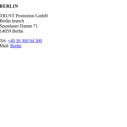
BERLIN
TRUST Promotion GmbH
Berlin branch
Spandauer Damm 71
14059 Berlin
Tel:
+49 30 300 94 300
Mail:
Berlin
Ratgeber
Glossary
Trade fairs
The promoter
Top Job
Imprint
Data protection
Cookie settings