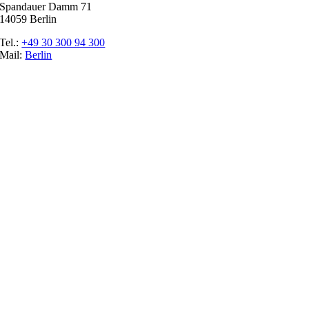
Spandauer Damm 71
14059 Berlin
Tel.:
+49 30 300 94 300
Mail:
Berlin
Ratgeber
Glossar
Messen
Der Promoter
Top Job
Impressum
Datenschutz
Cookie-Einstellungen