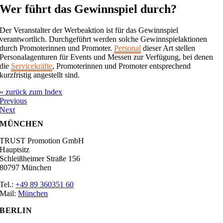
Wer führt das Gewinnspiel durch?
Der Veranstalter der Werbeaktion ist für das Gewinnspiel
verantwortlich. Durchgeführt werden solche Gewinnspielaktionen
durch Promoterinnen und Promoter.
Personal
dieser Art stellen
Personalagenturen für Events und Messen zur Verfügung, bei denen
die
Servicekräfte
, Promoterinnen und Promoter entsprechend
kurzfristig angestellt sind.
« zurück zum Index
Previous
Next
MÜNCHEN
TRUST Promotion GmbH
Hauptsitz
Schleißheimer Straße 156
80797 München
Tel.:
+49 89 360351 60
Mail:
München
BERLIN