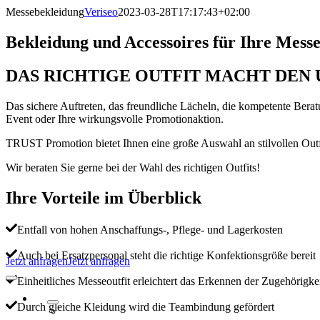
Zum
Messebekleidung
Veriseo
2023-03-28T17:17:43+02:00
Inhalt
springen
Bekleidung und Accessoires für Ihre Mess
DAS RICHTIGE OUTFIT MACHT DEN 
Das sichere Auftreten, das freundliche Lächeln, die kompetente Berat
Event oder Ihre wirkungsvolle Promotionaktion.
TRUST Promotion bietet Ihnen eine große Auswahl an stilvollen Outfi
Wir beraten Sie gerne bei der Wahl des richtigen Outfits!
Ihre Vorteile im Überblick
Entfall von hohen Anschaffungs-, Pflege- und Lagerkosten
Auch bei Ersatzpersonal steht die richtige Konfektionsgröße bereit
Jetzt anfragen
Jetzt anfragen
Einheitliches Messeoutfit erleichtert das Erkennen der Zugehörigke
Navigation
umschalten
Durch gleiche Kleidung wird die Teambindung gefördert