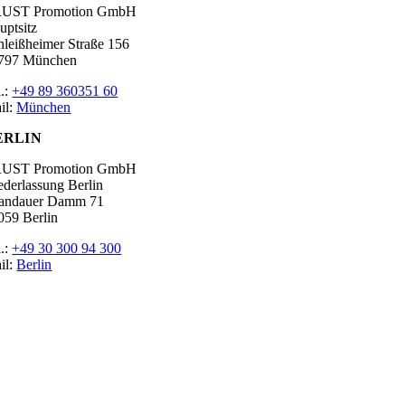
UST Promotion GmbH
uptsitz
hleißheimer Straße 156
797 München
l.:
+49 89 360351 60
il:
München
ERLIN
UST Promotion GmbH
ederlassung Berlin
andauer Damm 71
059 Berlin
l.:
+49 30 300 94 300
il:
Berlin
tgeber
ossar
ssen
r Promoter
p Job
pressum
tenschutz