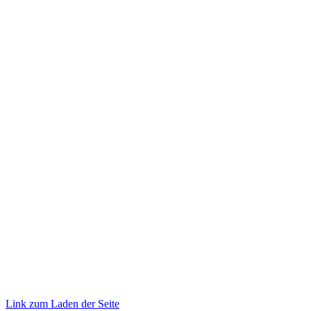
2026 TRUST
Promotion
. All rights reserved.
Link zum Laden der Seite