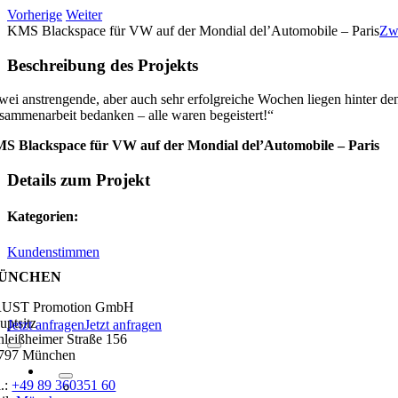
Zum
Vorherige
Weiter
Inhalt
KMS Blackspace für VW auf der Mondial del’Automobile – Paris
Zw
springen
Beschreibung des Projekts
wei anstrengende, aber auch sehr erfolgreiche Wochen liegen hinter den
sammenarbeit bedanken – alle waren begeistert!“
S Blackspace für VW auf der Mondial del’Automobile – Paris
Details zum Projekt
Kategorien:
Kundenstimmen
ÜNCHEN
UST Promotion GmbH
uptsitz
Jetzt anfragen
Jetzt anfragen
hleißheimer Straße 156
Navigation
797 München
umschalten
l.:
+49 89 360351 60