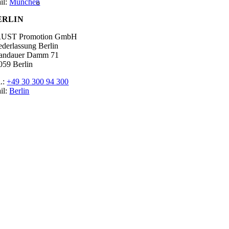
il:
München
ERLIN
UST Promotion GmbH
ederlassung Berlin
andauer Damm 71
059 Berlin
l.:
+49 30 300 94 300
il:
Berlin
tgeber
ossar
ssen
r Promoter
p Job
pressum
tenschutz
okie-Einstellungen