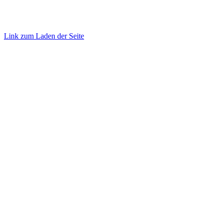
©
2026 TRUST
Promotion
. All rights reserved.
Link zum Laden der Seite
Nach
oben
gehen