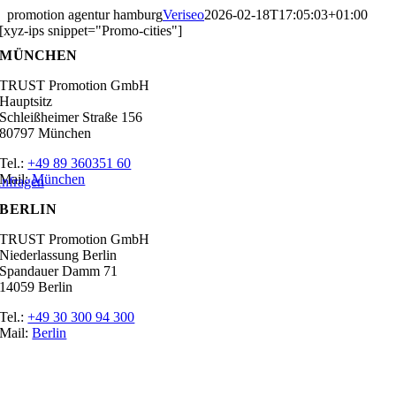
Zum
promotion agentur hamburg
Veriseo
2026-02-18T17:05:03+01:00
Inhalt
[xyz-ips snippet="Promo-cities"]
springen
MÜNCHEN
TRUST Promotion GmbH
Hauptsitz
Schleißheimer Straße 156
80797 München
Tel.:
+49 89 360351 60
Mail:
München
nfragen
BERLIN
TRUST Promotion GmbH
Niederlassung Berlin
Spandauer Damm 71
14059 Berlin
Tel.:
+49 30 300 94 300
Mail:
Berlin
Ratgeber
Glossar
Messen