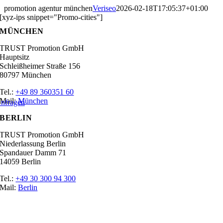
Zum
promotion agentur münchen
Veriseo
2026-02-18T17:05:37+01:00
Inhalt
[xyz-ips snippet="Promo-cities"]
springen
MÜNCHEN
TRUST Promotion GmbH
Hauptsitz
Schleißheimer Straße 156
80797 München
Tel.:
+49 89 360351 60
Mail:
München
nfragen
BERLIN
TRUST Promotion GmbH
Niederlassung Berlin
Spandauer Damm 71
14059 Berlin
Tel.:
+49 30 300 94 300
Mail:
Berlin
Ratgeber
Glossar
Messen