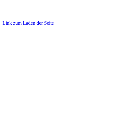
©
2026 TRUST
Promotion
. All rights reserved.
Link zum Laden der Seite
Nach
oben
gehen