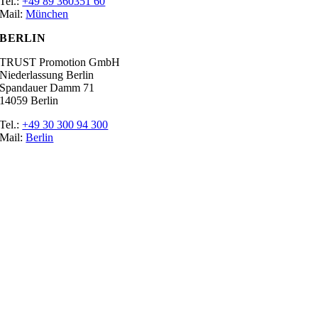
Tel.:
+49 89 360351 60
Mail:
München
BERLIN
TRUST Promotion GmbH
Niederlassung Berlin
Spandauer Damm 71
14059 Berlin
Tel.:
+49 30 300 94 300
Mail:
Berlin
Ratgeber
Glossar
Messen
Der Promoter
Top Job
Impressum
Datenschutz
Cookie-Einstellungen