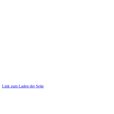
©
2026 TRUST
Promotion
. All rights reserved.
Link zum Laden der Seite
Nach
oben
gehen