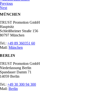
Previous
Next
MÜNCHEN
TRUST Promotion GmbH
Hauptsitz
Schleißheimer Straße 156
80797 München
Tel.:
+49 89 360351 60
Mail:
München
BERLIN
TRUST Promotion GmbH
Niederlassung Berlin
Spandauer Damm 71
14059 Berlin
Tel.:
+49 30 300 94 300
Mail:
Berlin
Ratgeber
Glossar
Messen