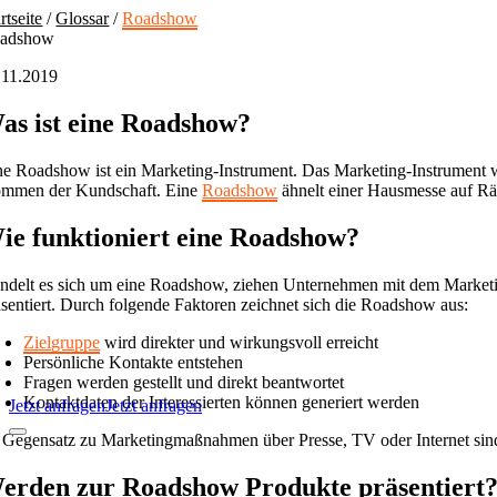
Skip
rtseite
/
Glossar
/
Roadshow
to
adshow
content
.11.2019
as ist eine Roadshow?
ne Roadshow ist ein Marketing-Instrument. Das Marketing-Instrument w
mmen der Kundschaft. Eine
Roadshow
ähnelt einer Hausmesse auf Rä
ie funktioniert eine Roadshow?
ndelt es sich um eine Roadshow, ziehen Unternehmen mit dem Marketin
äsentiert. Durch folgende Faktoren zeichnet sich die Roadshow aus:
Zielgruppe
wird direkter und wirkungsvoll erreicht
Persönliche Kontakte entstehen
Fragen werden gestellt und direkt beantwortet
Kontaktdaten der Interessierten können generiert werden
Jetzt anfragen
Jetzt anfragen
 Gegensatz zu Marketingmaßnahmen über Presse, TV oder Internet sind
Toggle
Navigation
erden zur Roadshow Produkte präsentiert