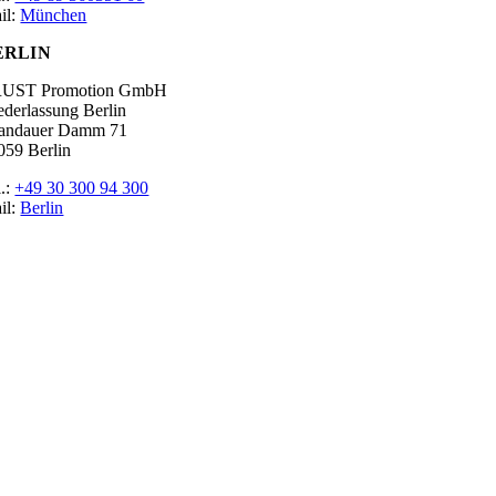
il:
München
ERLIN
UST Promotion GmbH
ederlassung Berlin
andauer Damm 71
059 Berlin
l.:
+49 30 300 94 300
il:
Berlin
tgeber
ossar
ssen
r Promoter
p Job
pressum
tenschutz
okie-Einstellungen