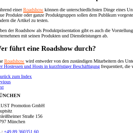
hrend einer
Roadshow
können die unterschiedlichsten Dinge eines Unt
ue Produkte oder ganze Produktgruppen sollen dem Publikum vorgestell
dern die Artikel zu testen.
ben der Roadshow als Produktpräsentation gibt es auch die Vorstellun
ternehmen mit seinen Produkten und Dienstleistungen ab.
er führt eine Roadshow durch?
ne
Roadshow
wird entweder von den zuständigen Mitarbeitern des Unt
er Hostessen und Hosts in kurzfristiger Beschäftigung
frequentiert, die 
zurück zum Index
evious
xt
ÜNCHEN
UST Promotion GmbH
uptsitz
hleißheimer Straße 156
797 München
l.:
+49 89 360351 60