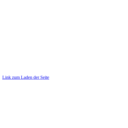
©
2026 TRUST
Promotion
. All rights reserved.
Link zum Laden der Seite
Nach
oben
gehen