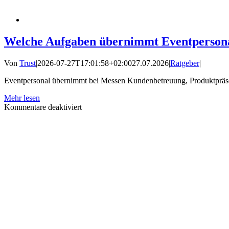
Welche Aufgaben übernimmt Eventpersona
Von
Trust
|
2026-07-27T17:01:58+02:00
27.07.2026
|
Ratgeber
|
Eventpersonal übernimmt bei Messen Kundenbetreuung, Produktpräsen
Mehr lesen
für
Kommentare deaktiviert
Welche
Aufgaben
übernimmt
Eventpersonal
bei
Messen?