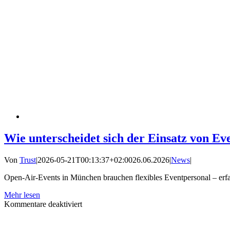
Wie unterscheidet sich der Einsatz von E
Von
Trust
|
2026-05-21T00:13:37+02:00
26.06.2026
|
News
|
Open-Air-Events in München brauchen flexibles Eventpersonal – erf
Mehr lesen
für
Kommentare deaktiviert
Wie
unterscheidet