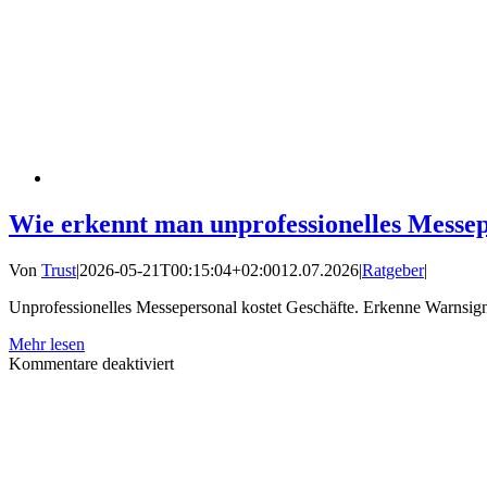
Wie erkennt man unprofessionelles Messe
Von
Trust
|
2026-05-21T00:15:04+02:00
12.07.2026
|
Ratgeber
|
Unprofessionelles Messepersonal kostet Geschäfte. Erkenne Warnsigna
Mehr lesen
für
Kommentare deaktiviert
Wie
erkennt
man
unprofessionelles
Messepersonal?