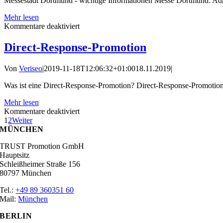
Messestadt Dortmund - wichtige Informationen Messe Dortmund: Adres
des
Premium
Mehr lesen
Automobil-
für
Kommentare deaktiviert
Events
Messestadt
Dortmund
Direct-Response-Promotion
Von
Veriseo
|
2019-11-18T12:06:32+01:00
18.11.2019
|
Was ist eine Direct-Response-Promotion? Direct-Response-Promotion 
Mehr lesen
für
Kommentare deaktiviert
Direct-
1
2
Weiter
Response-
MÜNCHEN
Promotion
TRUST Promotion GmbH
Hauptsitz
Schleißheimer Straße 156
80797 München
Tel.:
+49 89 360351 60
Mail:
München
BERLIN