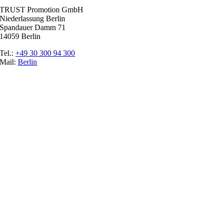
TRUST Promotion GmbH
Niederlassung Berlin
Spandauer Damm 71
14059 Berlin
Tel.:
+49 30 300 94 300
Mail:
Berlin
Ratgeber
Glossar
Messen
Der Promoter
Top Job
Impressum
Datenschutz
Cookie-Einstellungen