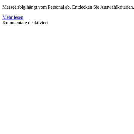
Messeerfolg hängt vom Personal ab. Entdecken Sie Auswahlkriterien,
Mehr lesen
für
Kommentare deaktiviert
Was
macht
qualifiziertes
Messepersonal
aus?