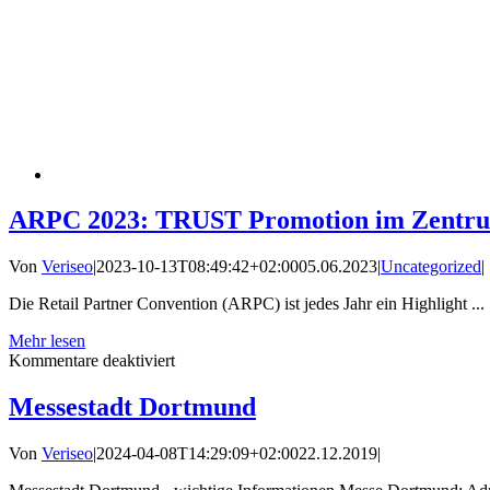
ARPC 2023: TRUST Promotion im Zentru
Von
Veriseo
|
2023-10-13T08:49:42+02:00
05.06.2023
|
Uncategorized
|
Die Retail Partner Convention (ARPC) ist jedes Jahr ein Highlight ...
Mehr lesen
für
Kommentare deaktiviert
ARPC
2023:
Messestadt Dortmund
TRUST
Promotion
Von
Veriseo
|
2024-04-08T14:29:09+02:00
22.12.2019
|
im
Zentrum