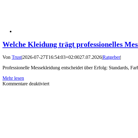
Welche Kleidung trägt professionelles Me
Von
Trust
|
2026-07-27T16:54:03+02:00
27.07.2026
|
Ratgeber
|
Professionelle Messekleidung entscheidet über Erfolg: Standards, Fa
Mehr lesen
für
Kommentare deaktiviert
Welche
Kleidung
trägt
professionelles
Messepersonal?