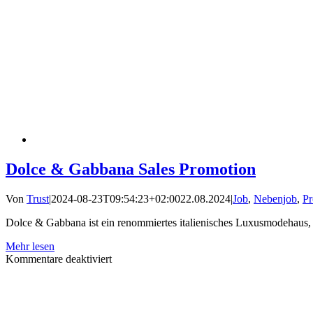
Dolce & Gabbana Sales Promotion
Von
Trust
|
2024-08-23T09:54:23+02:00
22.08.2024
|
Job
,
Nebenjob
,
Pr
Dolce & Gabbana ist ein renommiertes italienisches Luxusmodehaus, 
Mehr lesen
für
Kommentare deaktiviert
Dolce
&
Gabbana
Sales