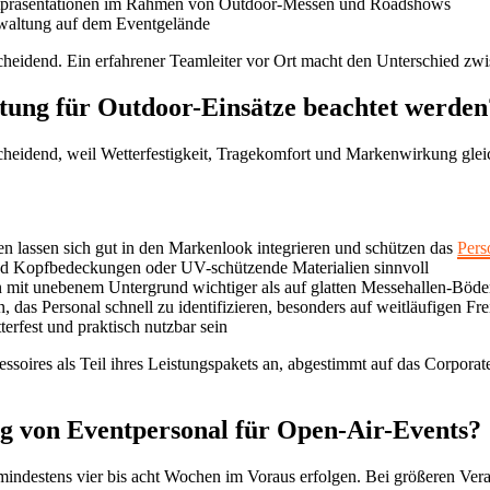
tpräsentationen im Rahmen von Outdoor-Messen und Roadshows
waltung auf dem Eventgelände
scheidend. Ein erfahrener Teamleiter vor Ort macht den Unterschied zw
tung für Outdoor-Einsätze beachtet werden
cheidend, weil Wetterfestigkeit, Tragekomfort und Markenwirkung gleich
 lassen sich gut in den Markenlook integrieren und schützen das
Pers
d Kopfbedeckungen oder UV-schützende Materialien sinnvoll
n mit unebenem Untergrund wichtiger als auf glatten Messehallen-Böd
, das Personal schnell zu identifizieren, besonders auf weitläufigen Fr
rfest und praktisch nutzbar sein
ssoires als Teil ihres Leistungspakets an, abgestimmt auf das Corpor
ng von Eventpersonal für Open-Air-Events?
ndestens vier bis acht Wochen im Voraus erfolgen. Bei größeren Vera