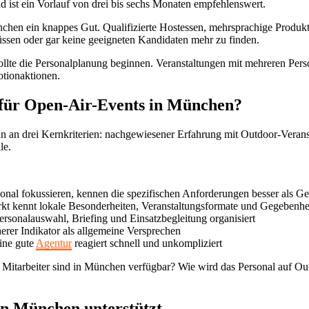
st ein Vorlauf von drei bis sechs Monaten empfehlenswert.
chen ein knappes Gut. Qualifizierte Hostessen, mehrsprachige Produkt
müssen oder gar keine geeigneten Kandidaten mehr zu finden.
 sollte die Personalplanung beginnen. Veranstaltungen mit mehreren Pers
otionaktionen.
r für Open-Air-Events in München?
an drei Kernkriterien: nachgewiesener Erfahrung mit Outdoor-Veranst
le.
nal fokussieren, kennen die spezifischen Anforderungen besser als Ge
t kennt lokale Besonderheiten, Veranstaltungsformate und Gegebenhe
ersonalauswahl, Briefing und Einsatzbegleitung organisiert
herer Indikator als allgemeine Versprechen
ine gute
Agentur
reagiert schnell und unkompliziert
 Mitarbeiter sind in München verfügbar? Wie wird das Personal auf Out
n München unterstützt