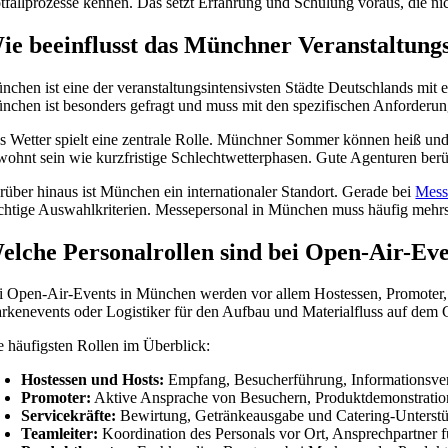
tfallprozesse kennen. Das setzt Erfahrung und Schulung voraus, die ni
ie beeinflusst das Münchner Veranstaltung
nchen ist eine der veranstaltungsintensivsten Städte Deutschlands mit
nchen ist besonders gefragt und muss mit den spezifischen Anforderun
s Wetter spielt eine zentrale Rolle. Münchner Sommer können heiß und 
wohnt sein wie kurzfristige Schlechtwetterphasen. Gute Agenturen berück
rüber hinaus ist München ein internationaler Standort. Gerade bei
Mess
chtige Auswahlkriterien. Messepersonal in München muss häufig mehrsp
elche Personalrollen sind bei Open-Air-Ev
i Open-Air-Events in München werden vor allem Hostessen, Promoter, Se
rkenevents oder Logistiker für den Aufbau und Materialfluss auf dem 
e häufigsten Rollen im Überblick:
Hostessen und Hosts:
Empfang, Besucherführung, Informationsver
Promoter:
Aktive Ansprache von Besuchern, Produktdemonstrati
Servicekräfte:
Bewirtung, Getränkeausgabe und Catering-Unterst
Teamleiter:
Koordination des Personals vor Ort, Ansprechpartner 