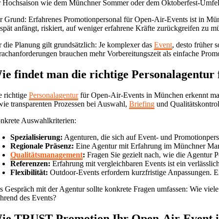
r Hochsaison wie dem Münchner Sommer oder dem Oktoberfest-Umfeld i
r Grund: Erfahrenes Promotionpersonal für Open-Air-Events ist in Mün
 spät anfängt, riskiert, auf weniger erfahrene Kräfte zurückgreifen zu 
r die Planung gilt grundsätzlich: Je komplexer das
Event
, desto früher
rachanforderungen brauchen mehr Vorbereitungszeit als einfache Prom
ie findet man die richtige Personalagentu
e richtige
Personalagentur
für Open-Air-Events in München erkennt man 
wie transparenten Prozessen bei Auswahl,
Briefing
und Qualitätskontrol
nkrete Auswahlkriterien:
Spezialisierung:
Agenturen, die sich auf Event- und Promotionperso
Regionale Präsenz:
Eine Agentur mit Erfahrung im Münchner Mark
Qualitätsmanagement
:
Fragen Sie gezielt nach, wie die Agentur P
Referenzen:
Erfahrung mit vergleichbaren Events ist ein verlässlic
Flexibilität:
Outdoor-Events erfordern kurzfristige Anpassungen. E
s Gespräch mit der Agentur sollte konkrete Fragen umfassen: Wie viele
hrend des Events?
ie TRUST Promotion Ihr Open-Air-Event i