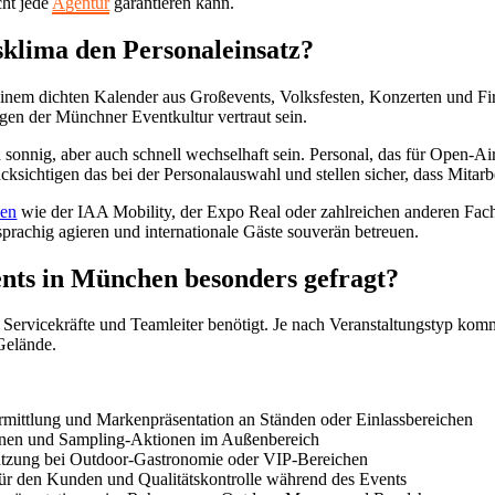
cht jede
Agentur
garantieren kann.
sklima den Personaleinsatz?
 einem dichten Kalender aus Großevents, Volksfesten, Konzerten und F
gen der Münchner Eventkultur vertraut sein.
sonnig, aber auch schnell wechselhaft sein. Personal, das für Open-Ai
sichtigen das bei der Personalauswahl und stellen sicher, dass Mitarbei
en
wie der IAA Mobility, der Expo Real oder zahlreichen anderen Fach
rachig agieren und internationale Gäste souverän betreuen.
ents in München besonders gefragt?
rvicekräfte und Teamleiter benötigt. Je nach Veranstaltungstyp kommen
Gelände.
mittlung und Markenpräsentation an Ständen oder Einlassbereichen
onen und Sampling-Aktionen im Außenbereich
ützung bei Outdoor-Gastronomie oder VIP-Bereichen
für den Kunden und Qualitätskontrolle während des Events