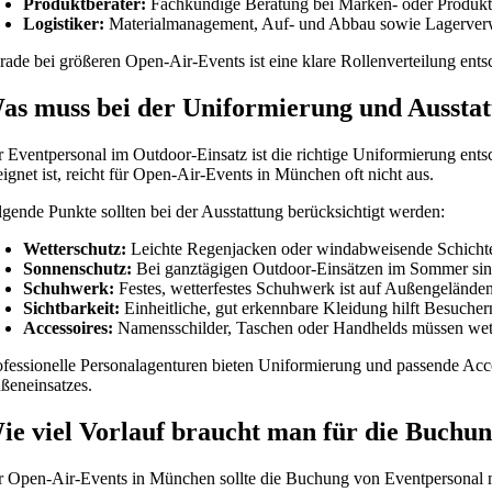
Produktberater:
Fachkundige Beratung bei Marken- oder Produk
Logistiker:
Materialmanagement, Auf- und Abbau sowie Lagerver
rade bei größeren Open-Air-Events ist eine klare Rollenverteilung ent
as muss bei der Uniformierung und Ausstat
r Eventpersonal im Outdoor-Einsatz ist die richtige Uniformierung ents
eignet ist, reicht für Open-Air-Events in München oft nicht aus.
lgende Punkte sollten bei der Ausstattung berücksichtigt werden:
Wetterschutz:
Leichte Regenjacken oder windabweisende Schichten
Sonnenschutz:
Bei ganztägigen Outdoor-Einsätzen im Sommer sin
Schuhwerk:
Festes, wetterfestes Schuhwerk ist auf Außengelände
Sichtbarkeit:
Einheitliche, gut erkennbare Kleidung hilft Besuchern
Accessoires:
Namensschilder, Taschen oder Handhelds müssen wette
ofessionelle Personalagenturen bieten Uniformierung und passende Acce
ßeneinsatzes.
ie viel Vorlauf braucht man für die Buchu
r Open-Air-Events in München sollte die Buchung von Eventpersonal mi