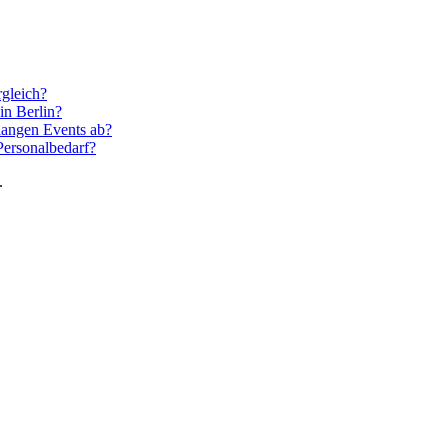
rgleich?
in Berlin?
langen Events ab?
Personalbedarf?
.