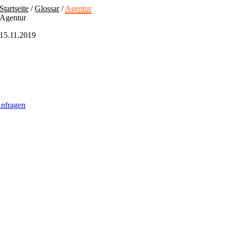
Skip
Startseite
/
Glossar
/
Agentur
to
Agentur
content
15.11.2019
nfragen