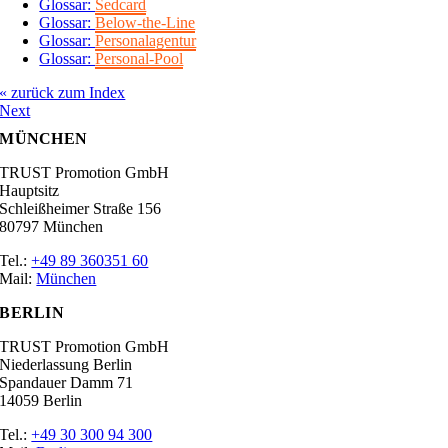
Glossar:
Sedcard
Glossar:
Below-the-Line
Glossar:
Personalagentur
Glossar:
Personal-Pool
« zurück zum Index
Next
MÜNCHEN
TRUST Promotion GmbH
Hauptsitz
Schleißheimer Straße 156
80797 München
Tel.:
+49 89 360351 60
Mail:
München
BERLIN
TRUST Promotion GmbH
Niederlassung Berlin
Spandauer Damm 71
14059 Berlin
Tel.:
+49 30 300 94 300