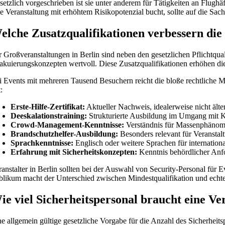
setzlich vorgeschrieben ist sie unter anderem für Tätigkeiten an Flug
ne Veranstaltung mit erhöhtem Risikopotenzial bucht, sollte auf die Sa
elche Zusatzqualifikationen verbessern di
r Großveranstaltungen in Berlin sind neben den gesetzlichen Pflichtq
akuierungskonzepten wertvoll. Diese Zusatzqualifikationen erhöhen die 
i Events mit mehreren Tausend Besuchern reicht die bloße rechtliche Mi
:
Erste-Hilfe-Zertifikat:
Aktueller Nachweis, idealerweise nicht älter
Deeskalationstraining:
Strukturierte Ausbildung im Umgang mit Ko
Crowd-Management-Kenntnisse:
Verständnis für Massenphänom
Brandschutzhelfer-Ausbildung:
Besonders relevant für Veransta
Sprachkenntnisse:
Englisch oder weitere Sprachen für internation
Erfahrung mit Sicherheitskonzepten:
Kenntnis behördlicher Anf
ranstalter in Berlin sollten bei der Auswahl von Security-Personal für 
blikum macht der Unterschied zwischen Mindestqualifikation und echter
ie viel Sicherheitspersonal braucht eine Ve
ne allgemein gültige gesetzliche Vorgabe für die Anzahl des Sicherheit