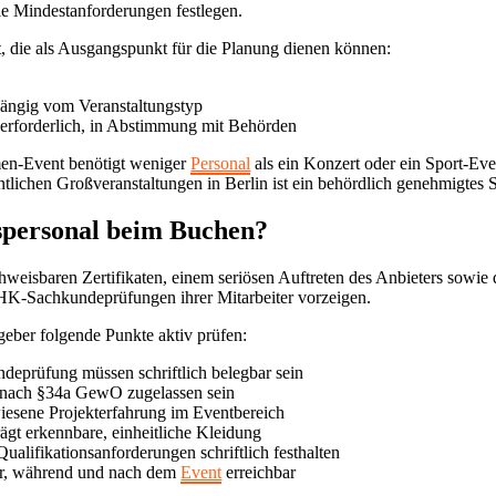
le Mindestanforderungen festlegen.
rt, die als Ausgangspunkt für die Planung dienen können:
hängig vom Veranstaltungstyp
 erforderlich, in Abstimmung mit Behörden
rmen-Event benötigt weniger
Personal
als ein Konzert oder ein Sport-Ev
lichen Großveranstaltungen in Berlin ist ein behördlich genehmigtes Sic
tspersonal beim Buchen?
chweisbaren Zertifikaten, einem seriösen Auftreten des Anbieters sowie 
IHK-Sachkundeprüfungen ihrer Mitarbeiter vorzeigen.
geber folgende Punkte aktiv prüfen:
deprüfung müssen schriftlich belegbar sein
t nach §34a GewO zugelassen sein
esene Projekterfahrung im Eventbereich
rägt erkennbare, einheitliche Kleidung
alifikationsanforderungen schriftlich festhalten
vor, während und nach dem
Event
erreichbar