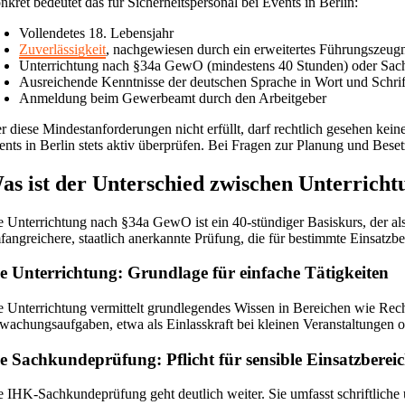
nkret bedeutet das für Sicherheitspersonal bei Events in Berlin:
Vollendetes 18. Lebensjahr
Zuverlässigkeit
, nachgewiesen durch ein erweitertes Führungszeug
Unterrichtung nach §34a GewO (mindestens 40 Stunden) oder Sa
Ausreichende Kenntnisse der deutschen Sprache in Wort und Schrif
Anmeldung beim Gewerbeamt durch den Arbeitgeber
r diese Mindestanforderungen nicht erfüllt, darf rechtlich gesehen kei
ents in Berlin stets aktiv überprüfen. Bei Fragen zur Planung und Bese
as ist der Unterschied zwischen Unterrich
e Unterrichtung nach §34a GewO ist ein 40-stündiger Basiskurs, der als
fangreichere, staatlich anerkannte Prüfung, die für bestimmte Einsatzbe
e Unterrichtung: Grundlage für einfache Tätigkeiten
e Unterrichtung vermittelt grundlegendes Wissen in Bereichen wie Rec
wachungsaufgaben, etwa als Einlasskraft bei kleinen Veranstaltungen od
e Sachkundeprüfung: Pflicht für sensible Einsatzberei
e IHK-Sachkundeprüfung geht deutlich weiter. Sie umfasst schriftliche