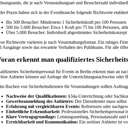
dnungsamts, die je nach Veranstaltungsart und Besucherzahl individuel
 der Praxis haben sich in der Eventbranche folgende Richtwerte etablie
Bis 500 Besucher: Mindestens 1 Sicherheitskraft pro 100 Personen
500 bis 5.000 Besucher: Etwa 1 Kraft pro 75 bis 100 Personen, ab
Über 5.000 Besucher: Individuell abgestimmtes Sicherheitskonzept
ese Richtwerte variieren je nach Veranstaltungsformat. Ein ruhiges Fi
d Ausgänge sowie das erwartete Verhalten des Publikums. Für alle öffent
oran erkennt man qualifiziertes Sicherhei
alifiziertes Sicherheitspersonal für Events in Berlin erkennt man an na
riöse Anbieter können auf Anfrage die Unterrichtungsnachweise oder 
im Buchen von Sicherheitsdiensten für Veranstaltungen sollten Auftrag
Nachweise der Qualifikationen:
§34a-Unterrichtung oder Sachkun
Gewerbeanmeldung des Anbieters:
Der Dienstleister muss selbs
Erfahrung mit vergleichbaren Events:
Referenzen oder nachgewi
Einheitliche Erkennbarkeit:
Professionelles Sicherheitspersonal t
Klare Vertragsgrundlage:
Leistungsumfang, Personalanzahl und Qu
Erreichbarkeit und Kommunikation:
Ein seriöser Anbieter ist 