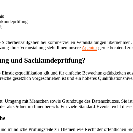
nis
chkundeprüfung
t
ne Sicherheitsaufgaben bei kommerziellen Veranstaltungen übernehmen. V
tzung Ihrer Veranstaltung steht Ihnen unsere
Agentur
gerne beratend zur
tung und Sachkundeprüfung?
 Einstiegsqualifikation gilt und für einfache Bewachungstätigkeiten a
reiche gesetzlich vorgeschrieben ist und ein höheres Qualifikationsnive
ht, Umgang mit Menschen sowie Grundzüge des Datenschutzes. Sie ist v
er als Ordner im Innenbereich. Für viele Standard-Events reicht diese 
che
 und mündliche Prüfungsteile zu Themen wie Recht der öffentlichen Si