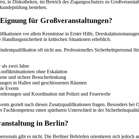
häfen, in Diskotheken, im Bereich des Zugangsschutzes zu Großveransta
chkundeprüfung bestehen.
e Eignung für Großveranstaltungen?
ualifikationen vor allem Kenntnisse in Erster Hilfe, Deeskalationsma
Handlungssicherheit in kritischen Situationen erheblich.
ndestqualifikation oft nicht aus. Professionelles Sicherheitspersonal 
 als zwei Jahre
nfliktsituationen ohne Eskalation
ene und sichere Besucherlenkung
ltungen in Hallen und geschlossenen Räumen
ale Events
orderungen und Koordination mit Polizei und Feuerwehr
Events gezielt nach diesen Zusatzqualifikationen fragen. Besonders bei
 Fachkompetenz einen spürbaren Unterschied in der Sicherheitsqualitä
ranstaltung in Berlin?
spersonals gibt es nicht. Die Berliner Behörden orientieren sich jedo