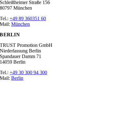
Schleißheimer Straße 156
80797 München
Tel.:
+49 89 360351 60
Mail:
München
BERLIN
TRUST Promotion GmbH
Niederlassung Berlin
Spandauer Damm 71
14059 Berlin
Tel.:
+49 30 300 94 300
Mail:
Berlin
Ratgeber
Glossar
Messen
Der Promoter
Top Job
Impressum
Datenschutz
Cookie-Einstellungen