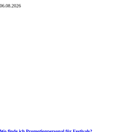
06.08.2026
Wo finde ich Promotionpersonal für Festivals?