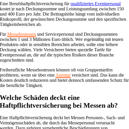
Eine Berufshaftpflichtversicherung für
qualifiziertes Eventpersonal
kostet je nach Deckungssumme und Leistungsumfang zwischen 150
und 400 Euro pro Jahr. Die Beitragshöhe hängt vom individuellen
Risikoprofil, der gewünschten Deckungssumme und den spezifischen
Tätigkeitsbereichen ab.
Für
Messehostessen
und Servicepersonal sind Deckungssummen
zwischen 1 und 3 Millionen Euro üblich. Wer regelmäßig mit teuren
Produkten oder in sensiblen Bereichen arbeitet, sollte eine höhere
Deckung wählen. Viele Versicherer bieten spezielle Tarife für
Eventpersonal an, die auf die typischen Risiken dieser Branche
zugeschnitten sind.
Freiberufliche Messehostessen können oft von Gruppentarifen
profitieren, wenn sie über eine
Agentur
versichert sind. Das kann die
Kosten deutlich reduzieren und bietet dennoch umfassenden Schutz für
die berufliche Tätigkeit.
Welche Schäden deckt eine
Haftpflichtversicherung bei Messen ab?
Eine Haftpflichtversicherung deckt bei Messen Personen-, Sach- und
Vermögensschäden ab, die durch das Messepersonal verursacht
werden. Dazu gehören versehentliche Beschädigungen von