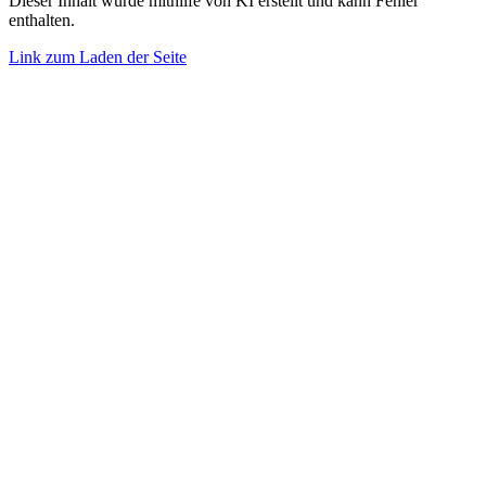
Dieser Inhalt wurde mithilfe von KI erstellt und kann Fehler
enthalten.
Link zum Laden der Seite
Nach
oben
gehen