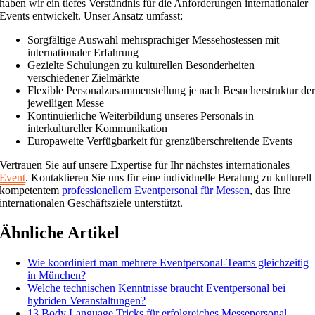
haben wir ein tiefes Verständnis für die Anforderungen internationaler
Events entwickelt. Unser Ansatz umfasst:
Sorgfältige Auswahl mehrsprachiger Messehostessen mit
internationaler Erfahrung
Gezielte Schulungen zu kulturellen Besonderheiten
verschiedener Zielmärkte
Flexible Personalzusammenstellung je nach Besucherstruktur de
jeweiligen Messe
Kontinuierliche Weiterbildung unseres Personals in
interkultureller Kommunikation
Europaweite Verfügbarkeit für grenzüberschreitende Events
Vertrauen Sie auf unsere Expertise für Ihr nächstes internationales
Event
. Kontaktieren Sie uns für eine individuelle Beratung zu kulturell
kompetentem
professionellem Eventpersonal für Messen
, das Ihre
internationalen Geschäftsziele unterstützt.
Ähnliche Artikel
Wie koordiniert man mehrere Eventpersonal-Teams gleichzeitig
in München?
Welche technischen Kenntnisse braucht Eventpersonal bei
hybriden Veranstaltungen?
13 Body Language Tricks für erfolgreiches Messepersonal