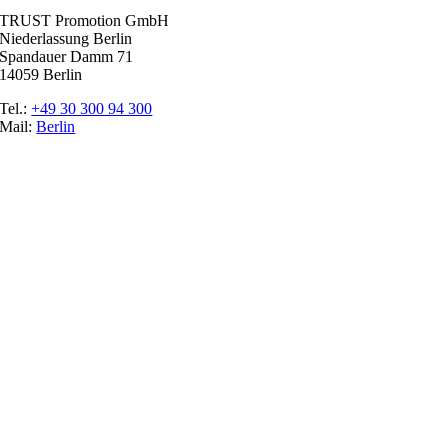
TRUST Promotion GmbH
Niederlassung Berlin
Spandauer Damm 71
14059 Berlin
Tel.:
+49 30 300 94 300
Mail:
Berlin
Ratgeber
Glossar
Messen
Der Promoter
Top Job
Impressum
Datenschutz
Cookie-Einstellungen