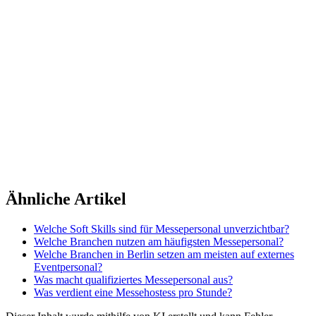
©
2026 TRUST
Promotion
. All rights reserved.
Ähnliche Artikel
Welche Soft Skills sind für Messepersonal unverzichtbar?
Welche Branchen nutzen am häufigsten Messepersonal?
Welche Branchen in Berlin setzen am meisten auf externes
Eventpersonal?
Was macht qualifiziertes Messepersonal aus?
Was verdient eine Messehostess pro Stunde?