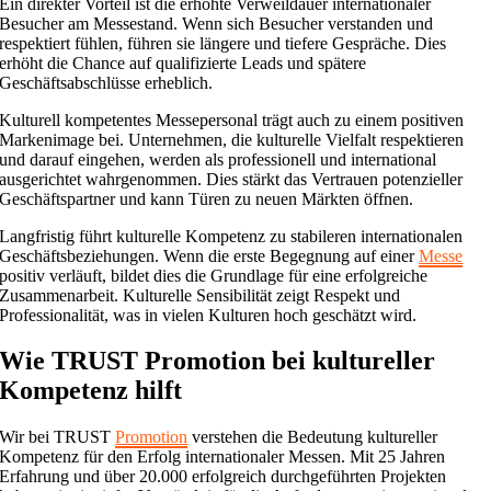
Ein direkter Vorteil ist die erhöhte Verweildauer internationaler
Besucher am Messestand. Wenn sich Besucher verstanden und
respektiert fühlen, führen sie längere und tiefere Gespräche. Dies
erhöht die Chance auf qualifizierte Leads und spätere
Geschäftsabschlüsse erheblich.
Kulturell kompetentes Messepersonal trägt auch zu einem positiven
Markenimage bei. Unternehmen, die kulturelle Vielfalt respektieren
und darauf eingehen, werden als professionell und international
ausgerichtet wahrgenommen. Dies stärkt das Vertrauen potenzieller
Geschäftspartner und kann Türen zu neuen Märkten öffnen.
Langfristig führt kulturelle Kompetenz zu stabileren internationalen
Geschäftsbeziehungen. Wenn die erste Begegnung auf einer
Messe
positiv verläuft, bildet dies die Grundlage für eine erfolgreiche
Zusammenarbeit. Kulturelle Sensibilität zeigt Respekt und
Professionalität, was in vielen Kulturen hoch geschätzt wird.
Wie TRUST Promotion bei kultureller
Kompetenz hilft
Wir bei TRUST
Promotion
verstehen die Bedeutung kultureller
Kompetenz für den Erfolg internationaler Messen. Mit 25 Jahren
Erfahrung und über 20.000 erfolgreich durchgeführten Projekten