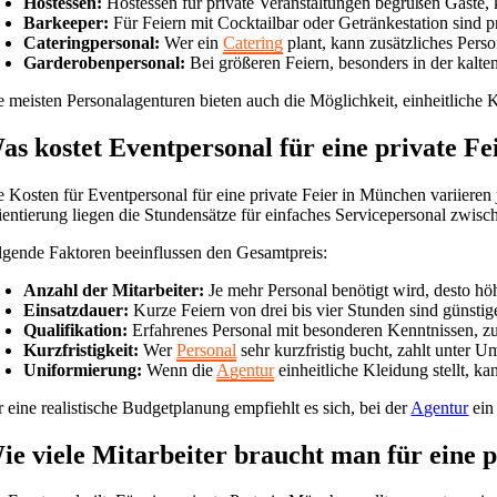
Hostessen:
Hostessen für private Veranstaltungen begrüßen Gäste, 
Barkeeper:
Für Feiern mit Cocktailbar oder Getränkestation sind p
Cateringpersonal:
Wer ein
Catering
plant, kann zusätzliches Per
Garderobenpersonal:
Bei größeren Feiern, besonders in der kalten 
e meisten Personalagenturen bieten auch die Möglichkeit, einheitliche K
as kostet Eventpersonal für eine private F
e Kosten für Eventpersonal für eine private Feier in München variieren
ientierung liegen die Stundensätze für einfaches Servicepersonal zwisch
lgende Faktoren beeinflussen den Gesamtpreis:
Anzahl der Mitarbeiter:
Je mehr Personal benötigt wird, desto hö
Einsatzdauer:
Kurze Feiern von drei bis vier Stunden sind günstig
Qualifikation:
Erfahrenes Personal mit besonderen Kenntnissen, zum
Kurzfristigkeit:
Wer
Personal
sehr kurzfristig bucht, zahlt unter 
Uniformierung:
Wenn die
Agentur
einheitliche Kleidung stellt, k
r eine realistische Budgetplanung empfiehlt es sich, bei der
Agentur
ein
ie viele Mitarbeiter braucht man für eine 