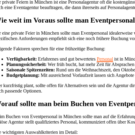
r private Feiern in München ist eine Personalagentur oft die kostengün
ch eine Eventagentur beauftragen, die dann ihrerseits auf Personalagent
ie weit im Voraus sollte man Eventpersonal
r eine private Feier in München sollte man Eventpersonal idealerweise
ezifischen Anforderungen empfiehlt sich eine noch frühere Buchung vo
lgende Faktoren sprechen für eine frühzeitige Buchung:
Verfügbarkeit:
Erfahrenes und gut bewertetes
Personal
ist in Mün
Planungssicherheit:
Wer früh bucht, hat mehr Zeit für Absprache
Saisonale Spitzenzeiten:
Rund um die Weihnachtszeit, den Oktoberf
Budgetplanung:
Mit ausreichend Vorlaufzeit lassen sich Angebote 
r kurzfristig plant, sollte offen für Alternativen sein und die Agentur 
ch passende Optionen.
orauf sollte man beim Buchen von Eventpe
im Buchen von Eventpersonal in München sollte man auf die Erfahrun
riöse Agentur stellt qualifiziertes Personal, kommuniziert offen über Ko
e wichtigsten Auswahlkriterien im Detail: