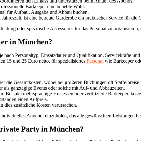
koordinieren den Einlass und unterstützen beim Ablauf des Abends.
rofessionelle Barkeeper eine beliebte Wahl.
sonal für Aufbau, Ausgabe und Abbau buchen.
Jahreszeit, ist eine betreute Garderobe ein praktischer Service für die 
leidung oder spezifische Accessoires für das Personal zu organisieren, 
eier in München?
 je nach Personaltyp, Einsatzdauer und Qualifikation. Servicekräfte u
en 15 und 25 Euro netto, für spezialisiertes
Personal
wie Barkeeper ode
her die Gesamtkosten, wobei bei größeren Buchungen oft Staffelpreise 
er als ganztägige Events oder solche mit Auf- und Abbauzeiten.
 Beispiel mehrsprachige Hostessen oder zertifizierte Barkeeper, koste
Umständen einen Aufpreis.
ann dies zusätzliche Kosten verursachen.
 individuelles Angebot einzuholen, das alle gewünschten Leistungen ber
private Party in München?