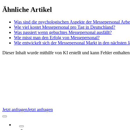
Zum
Ähnliche Artikel
Inhalt
springen
Was sind die psychologischen Aspekte der Messepersonal Arbe
Wie viel kostet Messepersonal pro Tag in Deutschland?
Was passiert wenn gebuchtes Messepersonal ausfällt?
Wie misst man den Erfolg von Messepersonal?
Wie entwickelt sich der Messepersonal Markt in den nächsten 
Dieser Inhalt wurde mithilfe von KI erstellt und kann Fehler enthalten
Jetzt anfragen
Jetzt anfragen
Navigation
umschalten