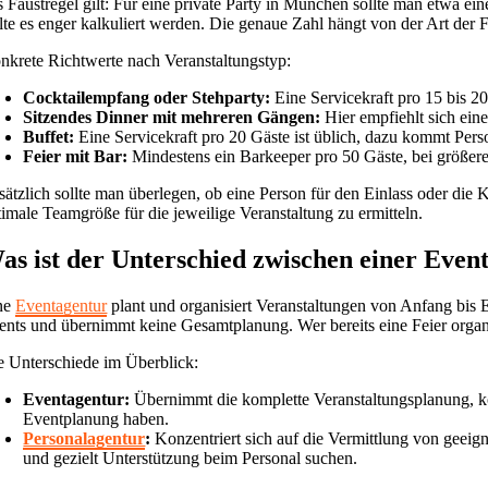
s Faustregel gilt: Für eine private Party in München sollte man etwa e
llte es enger kalkuliert werden. Die genaue Zahl hängt von der Art der 
nkrete Richtwerte nach Veranstaltungstyp:
Cocktailempfang oder Stehparty:
Eine Servicekraft pro 15 bis 20
Sitzendes Dinner mit mehreren Gängen:
Hier empfiehlt sich ein
Buffet:
Eine Servicekraft pro 20 Gäste ist üblich, dazu kommt Per
Feier mit Bar:
Mindestens ein Barkeeper pro 50 Gäste, bei größe
sätzlich sollte man überlegen, ob eine Person für den Einlass oder die 
timale Teamgröße für die jeweilige Veranstaltung zu ermitteln.
as ist der Unterschied zwischen einer Even
ne
Eventagentur
plant und organisiert Veranstaltungen von Anfang bis E
ents und übernimmt keine Gesamtplanung. Wer bereits eine Feier organ
e Unterschiede im Überblick:
Eventagentur:
Übernimmt die komplette Veranstaltungsplanung, koor
Eventplanung haben.
Personalagentur
:
Konzentriert sich auf die Vermittlung von geeign
und gezielt Unterstützung beim Personal suchen.