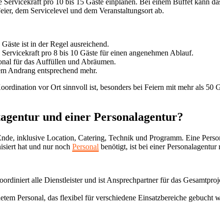
ine Servicekraft pro 10 bis 15 Gäste einplanen. Bei einem Buffet kann 
Feier, dem Servicelevel und dem Veranstaltungsort ab.
 Gäste ist in der Regel ausreichend.
e Servicekraft pro 8 bis 10 Gäste für einen angenehmen Ablauf.
sonal für das Auffüllen und Abräumen.
rem Andrang entsprechend mehr.
Koordination vor Ort sinnvoll ist, besonders bei Feiern mit mehr als 50
tagentur und einer Personalagentur?
nde, inklusive Location, Catering, Technik und Programm. Eine Personal
isiert hat und nur noch
Personal
benötigt, ist bei einer Personalagentur r
diniert alle Dienstleister und ist Ansprechpartner für das Gesamtprojek
etem Personal, das flexibel für verschiedene Einsatzbereiche gebucht we