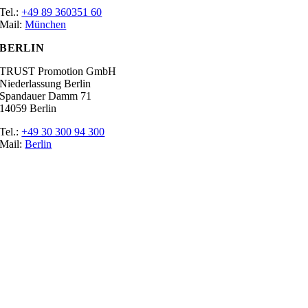
Tel.:
+49 89 360351 60
Mail:
München
BERLIN
TRUST Promotion GmbH
Niederlassung Berlin
Spandauer Damm 71
14059 Berlin
Tel.:
+49 30 300 94 300
Mail:
Berlin
Ratgeber
Glossar
Messen
Der Promoter
Top Job
Impressum
Datenschutz
Cookie-Einstellungen