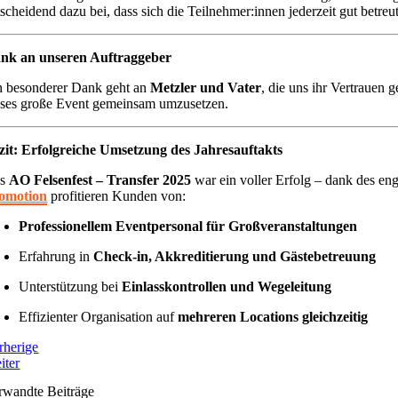
tscheidend dazu bei, dass sich die Teilnehmer:innen jederzeit gut betreu
nk an unseren Auftraggeber
n besonderer Dank geht an
Metzler und Vater
, die uns ihr Vertrauen
eses große Event gemeinsam umzusetzen.
zit: Erfolgreiche Umsetzung des Jahresauftakts
as
AO Felsenfest – Transfer 2025
war ein voller Erfolg – dank des e
omotion
profitieren Kunden von:
Professionellem Eventpersonal für Großveranstaltungen
Erfahrung in
Check-in, Akkreditierung und Gästebetreuung
Unterstützung bei
Einlasskontrollen und Wegeleitung
Effizienter Organisation auf
mehreren Locations gleichzeitig
rherige
iter
rwandte Beiträge