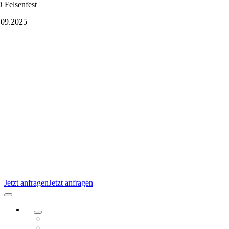
Zum
 Felsenfest
Inhalt
.09.2025
springen
Jetzt anfragen
Jetzt anfragen
Navigation
umschalten