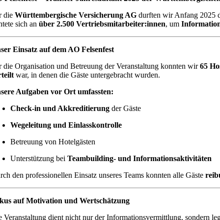
r die
Württembergische Versicherung AG
durften wir Anfang 2025 d
htete sich an
über 2.500 Vertriebsmitarbeiter:innen
, um
Informatio
ser Einsatz auf dem AO Felsenfest
r die Organisation und Betreuung der Veranstaltung konnten wir
65 Ho
teilt
war, in denen die Gäste untergebracht wurden.
sere Aufgaben vor Ort umfassten:
Check-in und Akkreditierung
der Gäste
Wegeleitung und Einlasskontrolle
Betreuung von Hotelgästen
Unterstützung bei
Teambuilding- und Informationsaktivitäten
rch den professionellen Einsatz unseres Teams konnten alle Gäste
reib
kus auf Motivation und Wertschätzung
e Veranstaltung dient nicht nur der Informationsvermittlung, sondern l