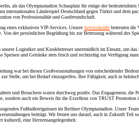
Berlin, als das Olympiastadion Schauplatz für einige der bedeutends
um internationalen Länderspiel Deutschland gegen Türkei und dem pac
ration von Professionalität und Gastfreundschaft.
ung eines exklusiven VIP-Services. Unsere
Servicekräfte
betreuten die 
rde. Von der persönlichen Begrüßung bis zur Betreuung während des Spie
sere Logistiker und Kioskbetreuer unermüdlich im Einsatz, um das Sta
ss Speisen und Getränke stets frisch und rechtzeitig zur Verfügung sta
leitung war bei diesen Großveranstaltungen von entscheidender Bedeutu
ets zur Stelle, um bei Bedarf einzugreifen. Ihre Fähigkeit, auch in hekt
ern und Besuchern waren durchweg positiv. Das Engagement, die Profe
nisse, sondern auch ein Beweis für die Exzellenz von TRUST Promotion 
usragenden Fußballereignissen im Berliner Olympiastadion. Unser Team h
ranstaltungen beiträgt. Wir freuen uns darauf, auch in Zukunft Teil s
der kulturell, eine Herzensangelegenheit.