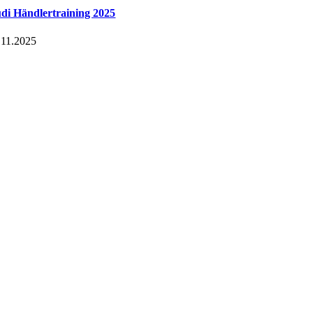
di Händlertraining 2025
.11.2025