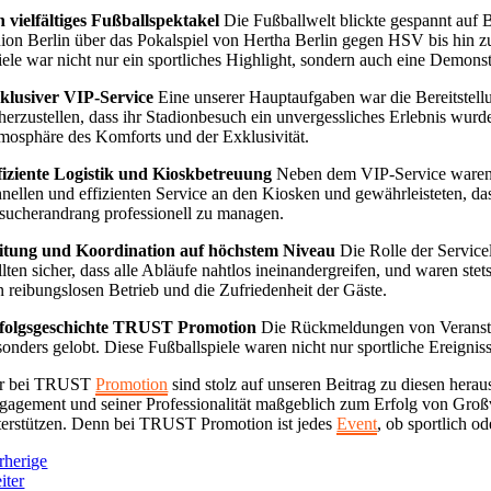
n vielfältiges Fußballspektakel
Die Fußballwelt blickte gespannt auf 
ion Berlin über das Pokalspiel von Hertha Berlin gegen HSV bis hin z
iele war nicht nur ein sportliches Highlight, sondern auch eine Demonst
klusiver VIP-Service
Eine unserer Hauptaufgaben war die Bereitstell
cherzustellen, dass ihr Stadionbesuch ein unvergessliches Erlebnis wu
mosphäre des Komforts und der Exklusivität.
fiziente Logistik und Kioskbetreuung
Neben dem VIP-Service waren un
hnellen und effizienten Service an den Kiosken und gewährleisteten, da
sucherandrang professionell zu managen.
itung und Koordination auf höchstem Niveau
Die Rolle der Service
ellten sicher, dass alle Abläufe nahtlos ineinandergreifen, und waren st
n reibungslosen Betrieb und die Zufriedenheit der Gäste.
folgsgeschichte TRUST Promotion
Die Rückmeldungen von Veranstalt
sonders gelobt. Diese Fußballspiele waren nicht nur sportliche Ereig
r bei TRUST
Promotion
sind stolz auf unseren Beitrag zu diesen hera
gagement und seiner Professionalität maßgeblich zum Erfolg von Großve
terstützen. Denn bei TRUST Promotion ist jedes
Event
, ob sportlich o
rherige
iter