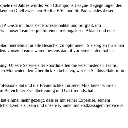
ten Spiele des Jahres wurde: Von Champions League-Begegnungen des
kenden Duell zwischen Hertha BSC und St. Pauli. Jedes dieser
VIP-Gäste mit höchster Professionalität und Sorgfalt, um
ls – unser Team sorgte für einen reibungslosen Ablauf und eine
dionerlebnis für alle Besucher zu optimieren. Sie sorgten für einen
nden. Unsere Teams waren bestens darauf vorbereitet, den hohen
ng. Unsere Serviceleiter koordinierten die verschiedenen Teams,
ischen Momenten den Überblick zu behalten, war ein Schlüsselfaktor für
ssionalität und die Freundlichkeit unserer Mitarbeiter wurden
im Bereich der Eventbetreuung und Gastfreundschaft.
at einmal mehr gezeigt, dass es mit seiner Expertise, seinem
olcher Events zu sein und unsere Kunden mit erstklassigem Service zu