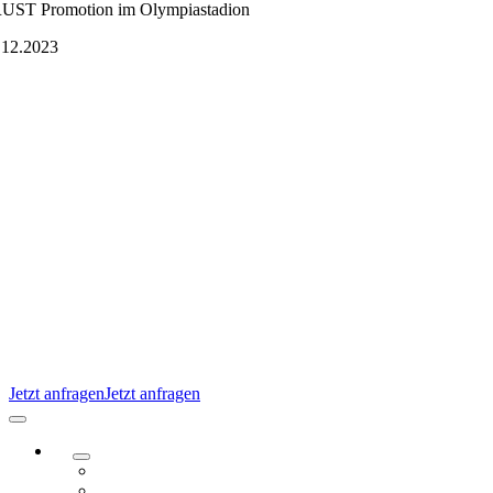
Zum
UST Promotion im Olympiastadion
Inhalt
.12.2023
springen
Jetzt anfragen
Jetzt anfragen
Navigation
umschalten