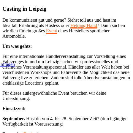
Zum
Casting in Leipzig
Inhalt
springen
Du kommunizierst gut und gerne? Siehst toll aus und hast im
Idealfall Erfahrung als Hostess oder
Helping Hand
? Dann suchen
wir dich für ein großes
Event
eines Herstellers sportlicher
Automobile.
Um was gehts:
Für eine internationale Händlerveranstaltung zur Vorstellung eines
Fahrzeuges in und um Leipzig suchen wir professionelles und
nfragen
erfahrenes Veranstaltungspersonal. Händler aus aller Welt haben bei
verschiedenen Workshops und Fahrevents die Möglichkeit das neue
Fahrzeug live zu erleben. Zudem sind tolle Abendveranstaltungen in
erstklassige Locations geplant.
Für dieses außergewöhnliche Event brauchen wir deine
Unterstützung.
Einsatzzeit:
September.
Hast du von 4. bis 28. September Zeit? (durchgängige
Verfügbarkeit ist Voraussetzung)