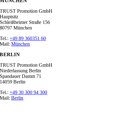
MÜNCHEN
TRUST Promotion GmbH
Hauptsitz
Schleißheimer Straße 156
80797 München
Tel.:
+49 89 360351 60
Mail:
München
BERLIN
TRUST Promotion GmbH
Niederlassung Berlin
Spandauer Damm 71
14059 Berlin
Tel.:
+49 30 300 94 300
Mail:
Berlin
Ratgeber
Glossar
Messen
Der Promoter
Top Job
Impressum