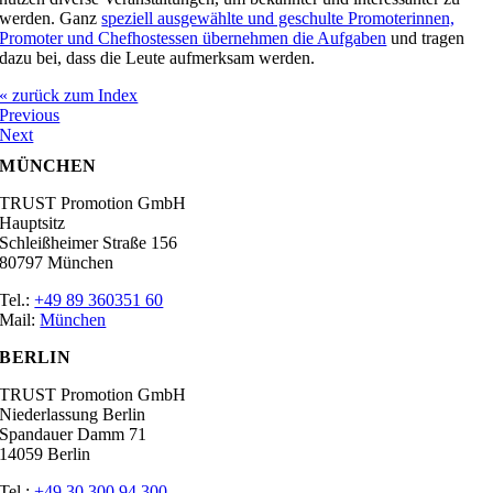
werden. Ganz
speziell ausgewählte und geschulte Promoterinnen,
Promoter und Chefhostessen übernehmen die Aufgaben
und tragen
dazu bei, dass die Leute aufmerksam werden.
« zurück zum Index
Previous
Next
MÜNCHEN
TRUST Promotion GmbH
Hauptsitz
Schleißheimer Straße 156
80797 München
Tel.:
+49 89 360351 60
Mail:
München
BERLIN
TRUST Promotion GmbH
Niederlassung Berlin
Spandauer Damm 71
14059 Berlin
Tel.:
+49 30 300 94 300