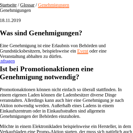
Skip
Startseite
/
Glossar
/
Genehmigungen
to
Genehmigungen
content
18.11.2019
Was sind Genehmigungen?
Eine Genehmigung ist eine Erlaubnis von Behörden und
Grundstücksbesitzern, beispielsweise ein
Event
oder eine
Veranstaltung abhalten zu dürfen.
nfragen
Ist bei Promotionaktionen eine
Genehmigung notwendig?
Promotionaktionen können nicht einfach so überall stattfinden. In
einem eigenen Laden können die Ladenbesitzer diverse Dinge
veranstalten. Allerdings kann auch hier eine Genehmigung je nach
Aktion notwendig werden. Außerhalb eines Ladens in einem
Einkaufszentrum oder in Einkaufsstraßen sind allgemein
Genehmigungen der Behörden einzuholen.
Möchte in einem Elektronikladen beispielsweise ein Hersteller, in dem
Verkaufsladen eine Promo-Aktion starten, der muss sich natürlich auch