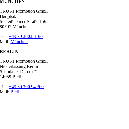
MÜNCHEN
TRUST Promotion GmbH
Hauptsitz
Schleißheimer Straße 156
80797 München
Tel.:
+49 89 360351 60
Mail:
München
BERLIN
TRUST Promotion GmbH
Niederlassung Berlin
Spandauer Damm 71
14059 Berlin
Tel.:
+49 30 300 94 300
Mail:
Berlin
Ratgeber
Glossar
Messen
Der Promoter
Top Job
Impressum