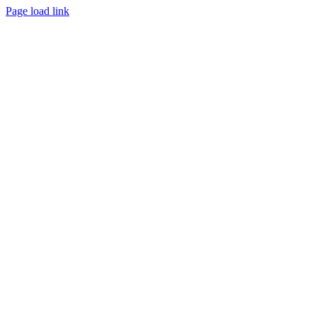
Page load link
Go
to
Top