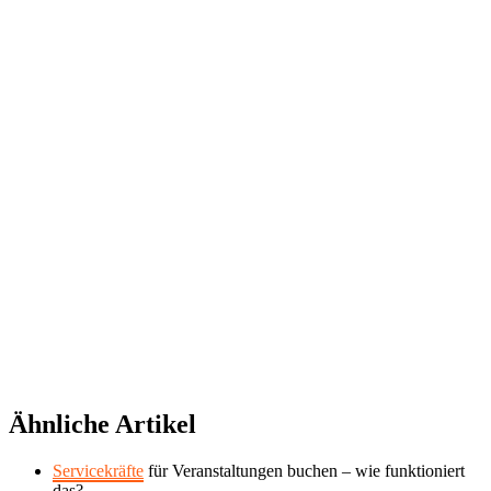
©
2026 TRUST
Promotion
. All rights reserved.
Ähnliche Artikel
Servicekräfte
für Veranstaltungen buchen – wie funktioniert
das?