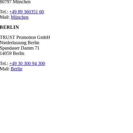
80797 München
Tel.:
+49 89 360351 60
Mail:
München
BERLIN
TRUST Promotion GmbH
Niederlassung Berlin
Spandauer Damm 71
14059 Berlin
Tel.:
+49 30 300 94 300
Mail:
Berlin
Ratgeber
Glossar
Messen
Der Promoter
Top Job
Impressum
Datenschutz
Cookie-Einstellungen